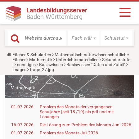
Landesbildungsserver
Baden-Württemberg
Fach wählen
Schulstufe wäh
Y
Fächer & Schularten
Mathematisch-naturwissenschaftliche
o
Fächer
Mathematik
Unterrichtsmaterialien
Sekundarstufe
u
I
sonstiges
Basiswissen
Basiswissen "Daten und Zufall"
a
images
frage_27.jpg
r
e
h
e
r
e
:
01.07.2026
Problem des Monats der vergangenen
Schuljahre (seit 18 /19) als pdf und mit
Lösungen
16.07.2026
Die Lösung zum Problem des Monats Juni 2026
01.07.2026
Problem des Monats Juli 2026