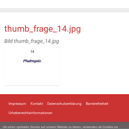
thumb_frage_14.jpg
Bild thumb_frage_14.jpg
Z
e
i
Impressum
Kontakt
Datenschutzerklärung
Barrierefreiheit
g
e
Urheberrechtsinformationen
B
i
Um einen optimalen Service auf unserer Website zu bieten, verwenden wir Cookies zur
l