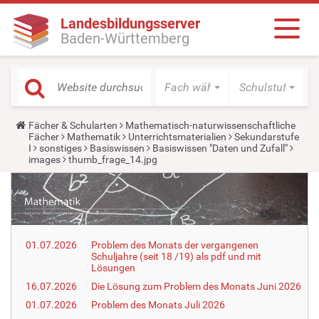
Landesbildungsserver
Baden-Württemberg
Fach wählen
Schulstufe wäh
Y
Fächer & Schularten
Mathematisch-naturwissenschaftliche
o
Fächer
Mathematik
Unterrichtsmaterialien
Sekundarstufe
u
I
sonstiges
Basiswissen
Basiswissen "Daten und Zufall"
a
images
thumb_frage_14.jpg
r
e
h
e
r
e
:
01.07.2026
Problem des Monats der vergangenen
Schuljahre (seit 18 /19) als pdf und mit
Lösungen
16.07.2026
Die Lösung zum Problem des Monats Juni 2026
01.07.2026
Problem des Monats Juli 2026