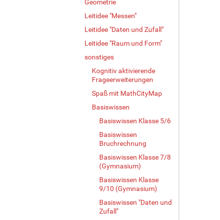
Geometrie
e
Leitidee "Messen"
B
i
Leitidee "Daten und Zufall"
l
Leitidee "Raum und Form"
d
sonstiges
i
n
Kognitiv aktivierende
v
Frageerweiterungen
o
Spaß mit MathCityMap
l
Basiswissen
l
e
Basiswissen Klasse 5/6
r
Basiswissen
G
Bruchrechnung
r
ö
Basiswissen Klasse 7/8
(Gymnasium)
ß
e
Basiswissen Klasse
…
9/10 (Gymnasium)
Basiswissen "Daten und
Zufall"