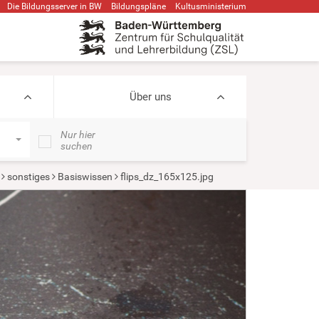
Die Bildungsserver in BW
Bildungspläne
Kultusministerium
Über uns
Nur hier
suchen
sonstiges
Basiswissen
flips_dz_165x125.jpg