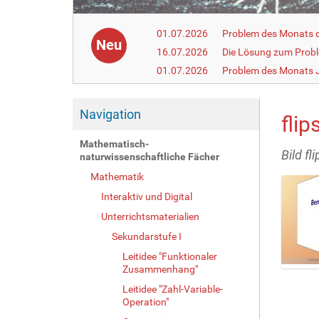
01.07.2026
Problem des Monats de
Neu
16.07.2026
Die Lösung zum Prob
01.07.2026
Problem des Monats J
Navigation
fli
Mathematisch-
Bild f
naturwissenschaftliche Fächer
Mathematik
Interaktiv und Digital
Unterrichtsmaterialien
Sekundarstufe I
Leitidee "Funktionaler
Zusammenhang"
Z
Leitidee "Zahl-Variable-
e
Operation"
i
g