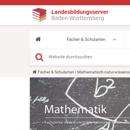
Landesbildungsserver
Baden-Württemberg
Fächer & Schularten
Y
Fächer & Schularten
Mathematisch-naturwissensc
o
u
a
r
e
h
e
r
e
: