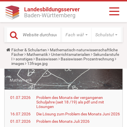
Landesbildungsserver
Baden-Württemberg
Fach wählen
Schulstufe wäh
Y
Fächer & Schularten
Mathematisch-naturwissenschaftliche
o
Fächer
Mathematik
Unterrichtsmaterialien
Sekundarstufe
u
I
sonstiges
Basiswissen
Basiswissen Prozentrechnung
a
images
13frage.jpg
r
e
h
e
r
e
:
01.07.2026
Problem des Monats der vergangenen
Schuljahre (seit 18 /19) als pdf und mit
Lösungen
16.07.2026
Die Lösung zum Problem des Monats Juni 2026
01.07.2026
Problem des Monats Juli 2026