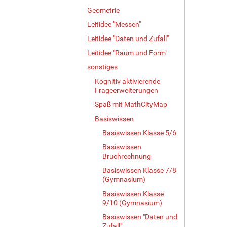
g
Geometrie
e
Leitidee "Messen"
B
i
Leitidee "Daten und Zufall"
l
Leitidee "Raum und Form"
d
i
sonstiges
n
Kognitiv aktivierende
v
Frageerweiterungen
o
Spaß mit MathCityMap
l
l
Basiswissen
e
Basiswissen Klasse 5/6
r
Basiswissen
G
Bruchrechnung
r
ö
Basiswissen Klasse 7/8
ß
(Gymnasium)
e
Basiswissen Klasse
…
9/10 (Gymnasium)
Basiswissen "Daten und
Zufall"