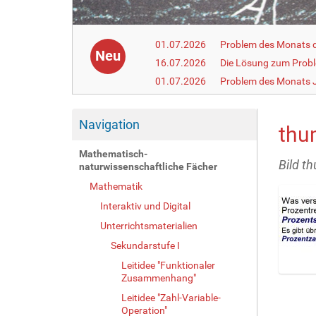
01.07.2026
Problem des Monats de
Neu
16.07.2026
Die Lösung zum Prob
01.07.2026
Problem des Monats J
Navigation
thu
Mathematisch-
Bild t
naturwissenschaftliche Fächer
Mathematik
Interaktiv und Digital
Unterrichtsmaterialien
Sekundarstufe I
Leitidee "Funktionaler
Zusammenhang"
Z
e
Leitidee "Zahl-Variable-
i
Operation"