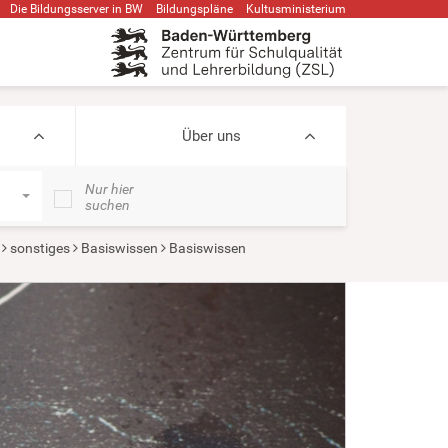
Die Bildungsserver in BW
Bildungspläne
Kultusministerium
Über uns
Nur hier
suchen
sonstiges
Basiswissen
Basiswissen