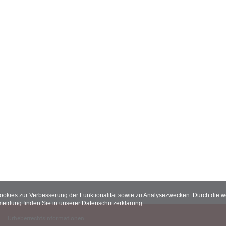
Cookies zur Verbesserung der Funktionalität sowie zu Analysezwecken. Durch die
meidung finden Sie in unserer
Datenschutzerklärung
.
Urheberrechtsinformationen