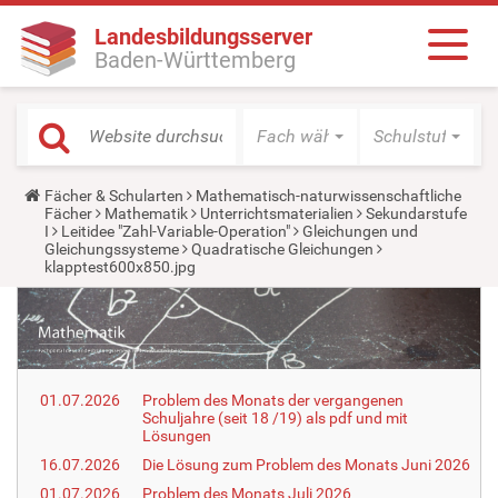
Landesbildungsserver
Baden-Württemberg
Fach wählen
Schulstufe wäh
Y
Fächer & Schularten
Mathematisch-naturwissenschaftliche
o
Fächer
Mathematik
Unterrichtsmaterialien
Sekundarstufe
u
I
Leitidee "Zahl-Variable-Operation"
Gleichungen und
a
Gleichungssysteme
Quadratische Gleichungen
r
klapptest600x850.jpg
e
h
e
r
e
:
01.07.2026
Problem des Monats der vergangenen
Schuljahre (seit 18 /19) als pdf und mit
Lösungen
16.07.2026
Die Lösung zum Problem des Monats Juni 2026
01.07.2026
Problem des Monats Juli 2026