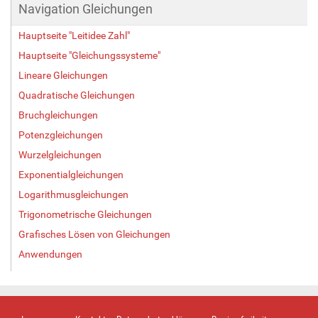
Navigation Gleichungen
e
B
Hauptseite "Leitidee Zahl"
i
l
Hauptseite "Gleichungssysteme"
d
Lineare Gleichungen
i
Quadratische Gleichungen
n
v
Bruchgleichungen
o
Potenzgleichungen
l
l
Wurzelgleichungen
e
Exponentialgleichungen
r
Logarithmusgleichungen
G
r
Trigonometrische Gleichungen
ö
Grafisches Lösen von Gleichungen
ß
e
Anwendungen
…