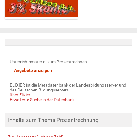
Z
e
i
g
e
B
i
Unterrichtsmaterial zum Prozentrechnen
l
d
i
n
ELIXIER ist die Metadatenbank der Landesbildungsserver und
v
des Deutschen Bildungsservers.
über Elixier...
o
Erweiterte Suche in der Datenbank...
l
l
e
Inhalte zum Thema Prozentrechnung
r
G
r
Zur Hauptseite "Leitidee Zahl"