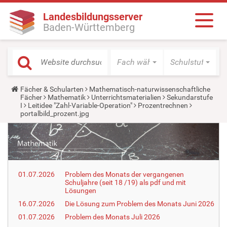
Landesbildungsserver
Baden-Württemberg
Fach wählen
Schulstufe wäh
Y
Fächer & Schularten
Mathematisch-naturwissenschaftliche
o
Fächer
Mathematik
Unterrichtsmaterialien
Sekundarstufe
u
I
Leitidee "Zahl-Variable-Operation"
Prozentrechnen
a
portalbild_prozent.jpg
r
e
h
e
r
e
:
01.07.2026
Problem des Monats der vergangenen
Schuljahre (seit 18 /19) als pdf und mit
Lösungen
16.07.2026
Die Lösung zum Problem des Monats Juni 2026
01.07.2026
Problem des Monats Juli 2026