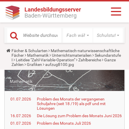
Landesbildungsserver
Baden-Württemberg
Fach wählen
Schulstufe wäh
Y
Fächer & Schularten
Mathematisch-naturwissenschaftliche
o
Fächer
Mathematik
Unterrichtsmaterialien
Sekundarstufe
u
I
Leitidee "Zahl-Variable-Operation"
Zahlbereiche
Ganze
a
Zahlen
Grafiken
aufzugB100.jpg
r
e
h
e
r
e
:
01.07.2026
Problem des Monats der vergangenen
Schuljahre (seit 18 /19) als pdf und mit
Lösungen
16.07.2026
Die Lösung zum Problem des Monats Juni 2026
01.07.2026
Problem des Monats Juli 2026