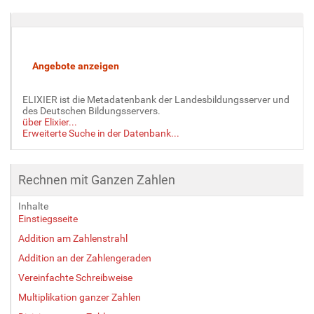
i
g
e
B
i
l
d
ELIXIER ist die Metadatenbank der Landesbildungsserver und
i
des Deutschen Bildungsservers.
n
über Elixier...
v
Erweiterte Suche in der Datenbank...
o
l
l
Rechnen mit Ganzen Zahlen
e
r
Inhalte
G
Einstiegsseite
r
Addition am Zahlenstrahl
ö
ß
Addition an der Zahlengeraden
e
Vereinfachte Schreibweise
…
Multiplikation ganzer Zahlen