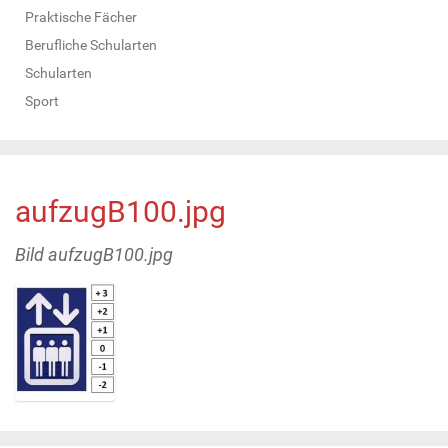
Praktische Fächer
Berufliche Schularten
Schularten
Sport
aufzugB100.jpg
Bild aufzugB100.jpg
Z
e