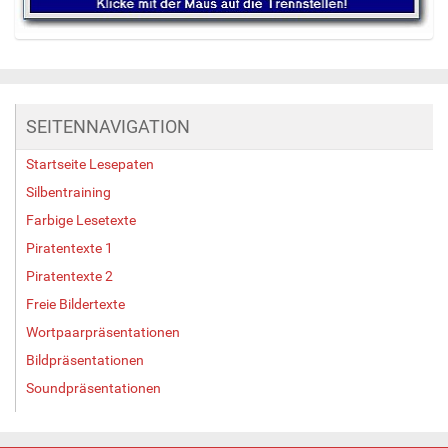
Z
e
i
g
SEITENNAVIGATION
e
B
Startseite Lesepaten
i
l
Silbentraining
d
Farbige Lesetexte
i
Piratentexte 1
n
v
Piratentexte 2
o
Freie Bildertexte
l
l
Wortpaarpräsentationen
e
Bildpräsentationen
r
Soundpräsentationen
G
r
ö
ß