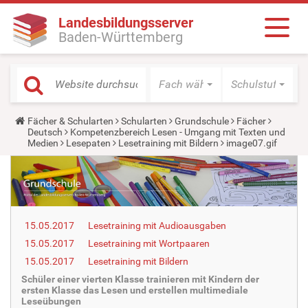
Landesbildungsserver
Baden-Württemberg
Fach wählen
Schulstufe wäh
Y
Fächer & Schularten
Schularten
Grundschule
Fächer
o
Deutsch
Kompetenzbereich Lesen - Umgang mit Texten und
u
Medien
Lesepaten
Lesetraining mit Bildern
image07.gif
a
r
e
h
e
r
e
15.05.2017
Lesetraining mit Audioausgaben
:
15.05.2017
Lesetraining mit Wortpaaren
15.05.2017
Lesetraining mit Bildern
Schüler einer vierten Klasse trainieren mit Kindern der
ersten Klasse das Lesen und erstellen multimediale
Leseübungen