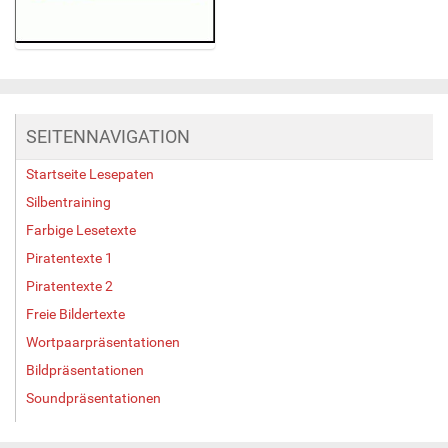
Z
e
i
g
SEITENNAVIGATION
e
B
Startseite Lesepaten
i
l
Silbentraining
d
Farbige Lesetexte
i
Piratentexte 1
n
v
Piratentexte 2
o
Freie Bildertexte
l
l
Wortpaarpräsentationen
e
Bildpräsentationen
r
Soundpräsentationen
G
r
ö