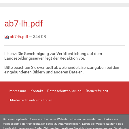
ab7-lh.pdf
ab7-lh.pdf
— 344 KB
Lizenz: Die Genehmigung zur Veröffentlichung auf dem
Landesbildungsserver liegt der Redaktion vor.
Bitte beachten Sie eventuell abweichende Lizenzangaben bei den
eingebundenen Bildern und anderen Dateien.
Impressum
Kontakt
Datenschutzerklärung
Barrierefreiheit
Urheberrechtsinformationen
Um einen optimalen Service auf unserer Website zu bieten, verwenden wir Cookies zur
Verbesserung der Funktionalität sowie zu Analysezwecken. Durch die weitere Nutzung des
Landesbildungsservers Baden-Württemberg erklären Sie sich damit einverstanden. Details zu