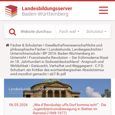
Landesbildungsserver
Baden-Württemberg
Fach wählen
Schulstufe wäh
Y
Fächer & Schularten
Gesellschaftswissenschaftliche und
o
philosophische Fächer
Landeskunde, Landesgeschichte
u
Unterrichtsmodule
BP 2016: Baden-Württemberg im
a
Unterricht
Französische Revolution – Der frühmoderne Staat
r
im 18. Jahrhundert in Südwestdeutschland - Anspruch und
e
Wirklichkeit
Getäuscht, Verhaftet und Weggesperrt - C.F.D.
h
Schubart: ein Kritiker des württembergischen Absolutismus
e
wird mundtot gemacht
ab7-lh.pdf
r
e
:
06.05.2026
„Wia d´Revoludsjo uffs Dorf komma isch!“ - Die
Jugendzentrumsbewegung in Stetten im
Remstal (1968-1977)