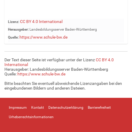
Z
CC BY 4.0 International
Lizenz:
e
Herausgeber:
Landesbildungsserver Baden-Württemberg
i
https://www.schule-bw.de
Quelle:
g
e
B
i
Der Text dieser Seite ist verfügbar unter der Lizenz
CC BY 4.0
l
International
d
Herausgeber: Landesbildungsserver Baden-Württemberg
Quelle:
https://www.schule-bw.de
i
n
Bitte beachten Sie eventuell abweichende Lizenzangaben bei den
v
eingebundenen Bildern und anderen Dateien.
o
l
l
Impressum
Kontakt
Datenschutzerklärung
Barrierefreiheit
e
r
Urheberrechtsinformationen
G
r