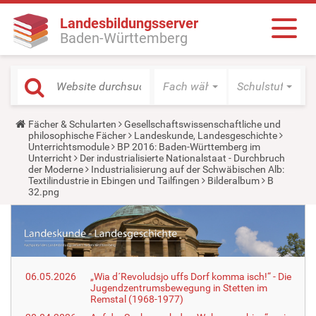
Landesbildungsserver
Baden-Württemberg
Fach wählen
Schulstufe wäh
Y
Fächer & Schularten
Gesellschaftswissenschaftliche und
o
philosophische Fächer
Landeskunde, Landesgeschichte
u
Unterrichtsmodule
BP 2016: Baden-Württemberg im
a
Unterricht
Der industrialisierte Nationalstaat - Durchbruch
r
der Moderne
Industrialisierung auf der Schwäbischen Alb:
e
Textilindustrie in Ebingen und Tailfingen
Bilderalbum
B
h
32.png
e
r
e
:
06.05.2026
„Wia d´Revoludsjo uffs Dorf komma isch!“ - Die
Jugendzentrumsbewegung in Stetten im
Remstal (1968-1977)