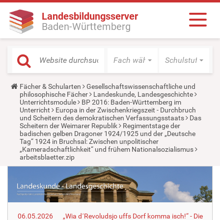
Landesbildungsserver
Baden-Württemberg
Fach wählen
Schulstufe wäh
Y
Fächer & Schularten
Gesellschaftswissenschaftliche und
o
philosophische Fächer
Landeskunde, Landesgeschichte
u
Unterrichtsmodule
BP 2016: Baden-Württemberg im
a
Unterricht
Europa in der Zwischenkriegszeit - Durchbruch
r
und Scheitern des demokratischen Verfassungsstaats
Das
e
Scheitern der Weimarer Republik
Regimentstage der
h
badischen gelben Dragoner 1924/1925 und der „Deutsche
e
Tag“ 1924 in Bruchsal: Zwischen unpolitischer
r
„Kameradschaftlichkeit“ und frühem Nationalsozialismus
e
arbeitsblaetter.zip
:
06.05.2026
„Wia d´Revoludsjo uffs Dorf komma isch!“ - Die