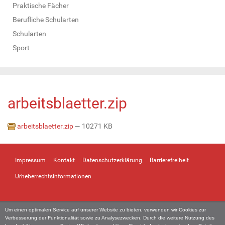
Praktische Fächer
Berufliche Schularten
Schularten
Sport
arbeitsblaetter.zip
arbeitsblaetter.zip
— 10271 KB
Impressum
Kontakt
Datenschutzerklärung
Barrierefreiheit
Urheberrechtsinformationen
Um einen optimalen Service auf unserer Website zu bieten, verwenden wir Cookies zur
Verbesserung der Funktionalität sowie zu Analysezwecken. Durch die weitere Nutzung des