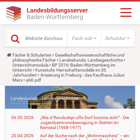
Landesbildungsserver
Baden-Württemberg
Fach wählen
Schulstufe wäh
Y
Fächer & Schularten
Gesellschaftswissenschaftliche und
o
philosophische Fächer
Landeskunde, Landesgeschichte
u
Unterrichtsmodule
BP 2016: Baden-Württemberg im
a
Unterricht
Kursstufe: Herrschaftsmodelle im 20.
r
Jahrhundert
Arisierung in Freiburg - das Kaufhaus Julius
e
Marx
ab6.pdf
h
e
r
e
:
06.05.2026
„Wia d´Revoludsjo uffs Dorf komma isch!“ - Die
Jugendzentrumsbewegung in Stetten im
Remstal (1968-1977)
20.04.2026
Auf der Suche nach der „Wohnmaschine“ – ein