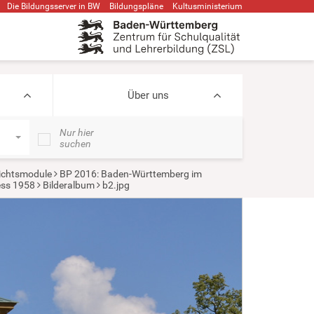
Die Bildungsserver in BW
Bildungspläne
Kultusministerium
Über uns
Nur hier
suchen
ichtsmodule
BP 2016: Baden-Württemberg im
ess 1958
Bilderalbum
b2.jpg