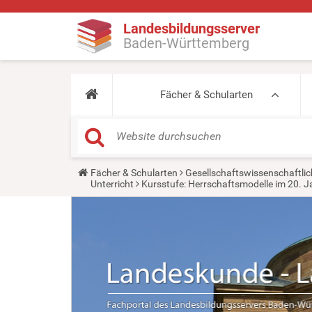
Landesbildungsserver
Baden-Württemberg
Fächer & Schularten
Y
Fächer & Schularten
Gesellschaftswissenschaftlic
o
Unterricht
Kursstufe: Herrschaftsmodelle im 20. 
u
a
r
e
h
e
r
e
: