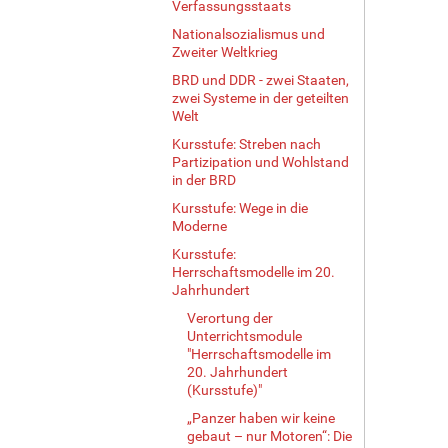
Verfassungsstaats
l
Nationalsozialismus und
e
Zweiter Weltkrieg
r
G
BRD und DDR - zwei Staaten,
r
zwei Systeme in der geteilten
ö
Welt
ß
Kursstufe: Streben nach
e
Partizipation und Wohlstand
…
in der BRD
Kursstufe: Wege in die
Moderne
Kursstufe:
Herrschaftsmodelle im 20.
Jahrhundert
Verortung der
Unterrichtsmodule
"Herrschaftsmodelle im
20. Jahrhundert
(Kursstufe)"
„Panzer haben wir keine
gebaut – nur Motoren“: Die