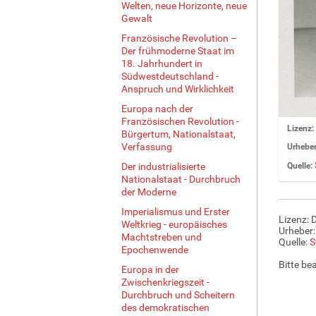
Welten, neue Horizonte, neue
Gewalt
Französische Revolution –
Der frühmoderne Staat im
18. Jahrhundert in
Südwestdeutschland -
Anspruch und Wirklichkeit
Europa nach der
Französischen Revolution -
Z
Lizenz:
Bürgertum, Nationalstaat,
e
Verfassung
Urheber
i
Der industrialisierte
Quelle:
g
Nationalstaat - Durchbruch
e
der Moderne
B
Imperialismus und Erster
i
Lizenz: 
Weltkrieg - europäisches
l
Urheber:
Machtstreben und
d
Quelle:
S
Epochenwende
i
Bitte be
Europa in der
n
Zwischenkriegszeit -
v
Durchbruch und Scheitern
o
des demokratischen
l