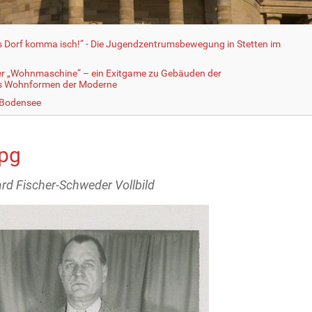
fs Dorf komma isch!“ - Die Jugendzentrumsbewegung in Stetten im
er „Wohnmaschine“ – ein Exitgame zu Gebäuden der
ls Wohnformen der Moderne
 Bodensee
jpg
rd Fischer-Schweder Vollbild