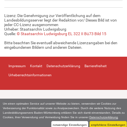
i
l
d
Lizenz: Die Genehmigung zur Veröffentlichung auf dem
i
Landesbildungsserver liegt der Redaktion vor/ Dieses Bild ist von
n
jeder CC-Lizenz ausgenommen
Urheber: Staatsarchiv Ludwigsburg
v
Quelle:
© Staatsarchiv Ludwigsburg EL 322 II Bü73 Bild 15
o
l
Bitte beachten Sie eventuell abweichende Lizenzangaben bei den
l
eingebundenen Bildern und anderen Dateien.
e
r
G
Impressum
Kontakt
Datenschutzerklärung
Barrierefreiheit
r
ö
Urheberrechtsinformationen
ß
e
…
Um einen optimalen Service auf unserer Website zu bieten, verwenden wir Cookies zur
Verbesserung der Funktionalität sowie zu Analysezwecken. Durch die weitere Nutzung des
Landesbildungsservers Baden-Württemberg erklären Sie sich damit einverstanden. Details zu
Cookies, ihrer Verwendung und Vermeidung finden Sie in unserer
Datenschutzerklärung
.
notwendige Einstellungen
empfohlene Einstellungen