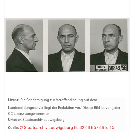
Z
Lizenz:
Die Genehmigung zur Veröffentlichung auf dem
e
Landesbildungsserver liegt der Redaktion vor/ Dieses Bild ist von jeder
i
CC-Lizenz ausgenommen
g
Urheber:
Staatsarchiv Ludwigsburg
e
© Staatsarchiv Ludwigsburg EL 322 II Bü73 Bild 15
Quelle:
B