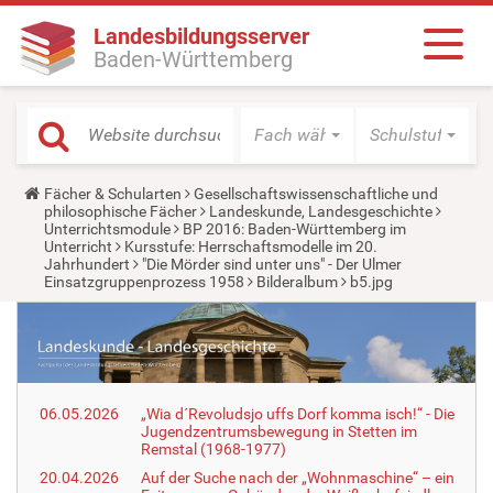
Landesbildungsserver
Baden-Württemberg
Fach wählen
Schulstufe wäh
Y
Fächer & Schularten
Gesellschaftswissenschaftliche und
o
philosophische Fächer
Landeskunde, Landesgeschichte
u
Unterrichtsmodule
BP 2016: Baden-Württemberg im
a
Unterricht
Kursstufe: Herrschaftsmodelle im 20.
r
Jahrhundert
"Die Mörder sind unter uns" - Der Ulmer
e
Einsatzgruppenprozess 1958
Bilderalbum
b5.jpg
h
e
r
e
:
06.05.2026
„Wia d´Revoludsjo uffs Dorf komma isch!“ - Die
Jugendzentrumsbewegung in Stetten im
Remstal (1968-1977)
20.04.2026
Auf der Suche nach der „Wohnmaschine“ – ein