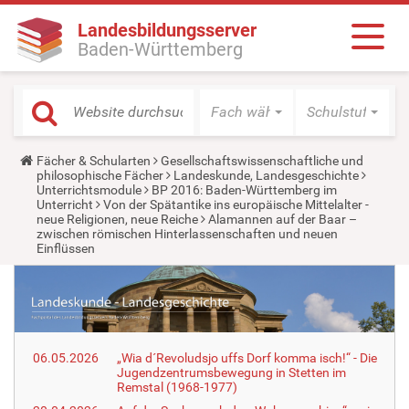
Landesbildungsserver
Baden-Württemberg
Fach wählen
Schulstufe wäh
Y
Fächer & Schularten
Gesellschaftswissenschaftliche und
o
philosophische Fächer
Landeskunde, Landesgeschichte
u
Unterrichtsmodule
BP 2016: Baden-Württemberg im
a
Unterricht
Von der Spätantike ins europäische Mittelalter -
r
neue Religionen, neue Reiche
Alamannen auf der Baar –
e
zwischen römischen Hinterlassenschaften und neuen
h
Einflüssen
e
r
e
:
06.05.2026
„Wia d´Revoludsjo uffs Dorf komma isch!“ - Die
Jugendzentrumsbewegung in Stetten im
Remstal (1968-1977)