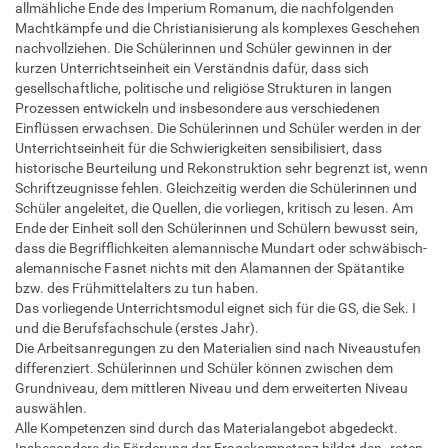
allmähliche Ende des Imperium Romanum, die nachfolgenden
Machtkämpfe und die Christianisierung als komplexes Geschehen
nachvollziehen. Die Schülerinnen und Schüler gewinnen in der
kurzen Unterrichtseinheit ein Verständnis dafür, dass sich
gesellschaftliche, politische und religiöse Strukturen in langen
Prozessen entwickeln und insbesondere aus verschiedenen
Einflüssen erwachsen. Die Schülerinnen und Schüler werden in der
Unterrichtseinheit für die Schwierigkeiten sensibilisiert, dass
historische Beurteilung und Rekonstruktion sehr begrenzt ist, wenn
Schriftzeugnisse fehlen. Gleichzeitig werden die Schülerinnen und
Schüler angeleitet, die Quellen, die vorliegen, kritisch zu lesen. Am
Ende der Einheit soll den Schülerinnen und Schülern bewusst sein,
dass die Begrifflichkeiten alemannische Mundart oder schwäbisch-
alemannische Fasnet nichts mit den Alamannen der Spätantike
bzw. des Frühmittelalters zu tun haben.
Das vorliegende Unterrichtsmodul eignet sich für die GS, die Sek. I
und die Berufsfachschule (erstes Jahr).
Die Arbeitsanregungen zu den Materialien sind nach Niveaustufen
differenziert. Schülerinnen und Schüler können zwischen dem
Grundniveau, dem mittleren Niveau und dem erweiterten Niveau
auswählen.
Alle Kompetenzen sind durch das Materialangebot abgedeckt.
Insbesondere die Förderung der Fragekompetenz bildet den „roten