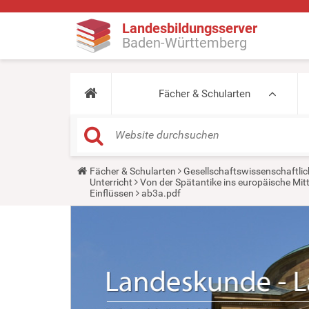
Landesbildungsserver
Baden-Württemberg
Fächer & Schularten
Y
Fächer & Schularten
Gesellschaftswissenschaftlic
o
Unterricht
Von der Spätantike ins europäische Mitte
u
Einflüssen
ab3a.pdf
a
r
e
h
e
r
e
: