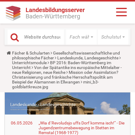
Landesbildungsserver
Baden-Württemberg
Fach wählen
Schulstufe wäh
Y
Fächer & Schularten
Gesellschaftswissenschaftliche und
o
philosophische Fächer
Landeskunde, Landesgeschichte
u
Unterrichtsmodule
BP 2016: Baden-Württemberg im
a
Unterricht
Von der Spätantike ins europäische Mittelalter -
r
neue Religionen, neue Reiche
Mission oder Assimilation?
e
Christanisierung und fränkische Herrschaftspolitik am
h
Beispiel der Alamannen in Ellwangen
mini_b3-
e
goldblattkreuze.jpg
r
e
:
06.05.2026
„Wia d´Revoludsjo uffs Dorf komma isch!“ - Die
Jugendzentrumsbewegung in Stetten im
Remstal (1968-1977)