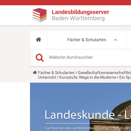
Landesbildungsserver
Baden-Württemberg
Fächer & Schularten
Y
Fächer & Schularten
Gesellschaftswissenschaftlic
o
Unterricht
Kursstufe: Wege in die Moderne
Ein Sp
u
a
r
e
h
e
r
e
: