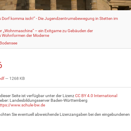
fs Dorf komma isch!“ - Die Jugendzentrumsbewegung in Stetten im
er „Wohnmaschine“ – ein Exitgame zu Gebäuden der
ls Wohnformen der Moderne
 Bodensee
6
pdf
— 1268 KB
 dieser Seite ist verfügbar unter der Lizenz
CC BY 4.0 International
eber: Landesbildungsserver Baden-Württemberg
ttps://www.schule-bw.de
achten Sie eventuell abweichende Lizenzangaben bei den eingebundenen 