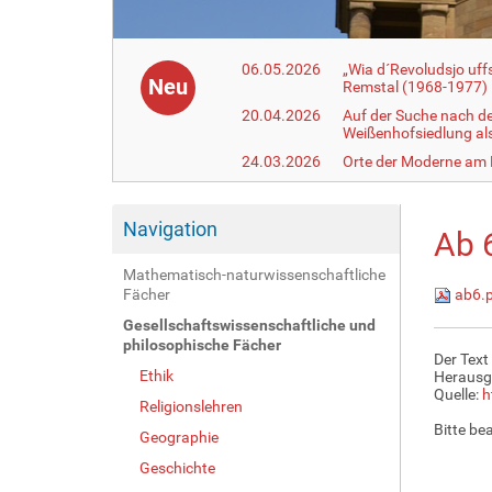
06.05.2026
„Wia d´Revoludsjo uf
Neu
Remstal (1968-1977)
20.04.2026
Auf der Suche nach d
Weißenhofsiedlung a
24.03.2026
Orte der Moderne am
Navigation
Ab 
Mathematisch-naturwissenschaftliche
Fächer
ab6.
Gesellschaftswissenschaftliche und
philosophische Fächer
Der Text
Ethik
Herausg
Quelle:
h
Religionslehren
Bitte be
Geographie
Geschichte