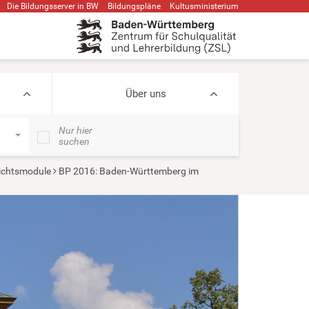
Die Bildungsserver in BW
Bildungspläne
Kultusministerium
Über uns
Nur hier
suchen
ichtsmodule
BP 2016: Baden-Württemberg im