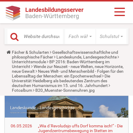
Landesbildungsserver
Baden-Württemberg
Fach wählen
Schulstufe wäh
Y
Fächer & Schularten
Gesellschaftswissenschaftliche und
o
philosophische Fächer
Landeskunde, Landesgeschichte
u
Unterrichtsmodule
BP 2016: Baden-Württemberg im
a
Unterricht
Wende zur Neuzeit - neue Welten, neue Horizonte,
r
neue Gewalt
Neues Welt- und Menschenbild - Folgen für den
e
Lebensalltag der Menschen: ein Epochenwechsel
Die
h
Universität Heidelberg als bedeutendes Zentrum des
e
deutschen Humanismus im 15. und 16. Jahrhundert
r
Fotoalbum
B20_Muenster-Sonnenuhren.jpg
e
:
06.05.2026
„Wia d´Revoludsjo uffs Dorf komma isch!“ - Die
Jugendzentrumsbewegung in Stetten im