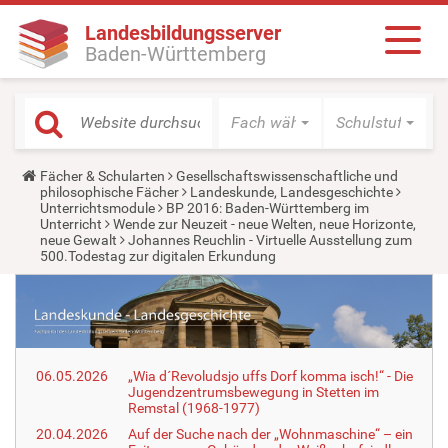
Landesbildungsserver
Baden-Württemberg
Fach wählen
Schulstufe wäh
Y
Fächer & Schularten
Gesellschaftswissenschaftliche und
o
philosophische Fächer
Landeskunde, Landesgeschichte
u
Unterrichtsmodule
BP 2016: Baden-Württemberg im
a
Unterricht
Wende zur Neuzeit - neue Welten, neue Horizonte,
r
neue Gewalt
Johannes Reuchlin - Virtuelle Ausstellung zum
e
500.Todestag zur digitalen Erkundung
h
e
r
e
:
06.05.2026
„Wia d´Revoludsjo uffs Dorf komma isch!“ - Die
Jugendzentrumsbewegung in Stetten im
Remstal (1968-1977)
20.04.2026
Auf der Suche nach der „Wohnmaschine“ – ein