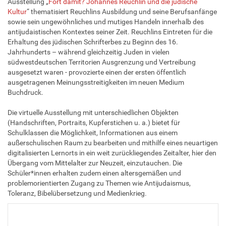
Ausstellung „
Fort damit? Johannes Reuchlin und die jüdische
Kultur
“ thematisiert Reuchlins Ausbildung und seine Berufsanfänge
sowie sein ungewöhnliches und mutiges Handeln innerhalb des
antijudaistischen Kontextes seiner Zeit. Reuchlins Eintreten für die
Erhaltung des jüdischen Schrifterbes zu Beginn des 16.
Jahrhunderts – während gleichzeitig Juden in vielen
südwestdeutschen Territorien Ausgrenzung und Vertreibung
ausgesetzt waren - provozierte einen der ersten öffentlich
ausgetragenen Meinungsstreitigkeiten im neuen Medium
Buchdruck.
Die virtuelle Ausstellung mit unterschiedlichen Objekten
(Handschriften, Portraits, Kupferstichen u. a.) bietet für
Schulklassen die Möglichkeit, Informationen aus einem
außerschulischen Raum zu bearbeiten und mithilfe eines neuartigen
digitalisierten Lernorts in ein weit zurückliegendes Zeitalter, hier den
Übergang vom Mittelalter zur Neuzeit, einzutauchen. Die
Schüler*innen erhalten zudem einen altersgemäßen und
problemorientierten Zugang zu Themen wie Antijudaismus,
Toleranz, Bibelübersetzung und Medienkrieg.