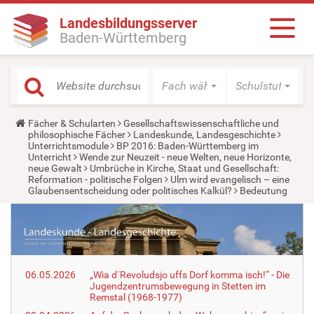
Landesbildungsserver
Baden-Württemberg
Fach wählen
Schulstufe wäh
Y
Fächer & Schularten
Gesellschaftswissenschaftliche und
o
philosophische Fächer
Landeskunde, Landesgeschichte
u
Unterrichtsmodule
BP 2016: Baden-Württemberg im
a
Unterricht
Wende zur Neuzeit - neue Welten, neue Horizonte,
r
neue Gewalt
Umbrüche in Kirche, Staat und Gesellschaft:
e
Reformation - politische Folgen
Ulm wird evangelisch – eine
h
Glaubensentscheidung oder politisches Kalkül?
Bedeutung
e
r
e
:
06.05.2026
„Wia d´Revoludsjo uffs Dorf komma isch!“ - Die
Jugendzentrumsbewegung in Stetten im
Remstal (1968-1977)