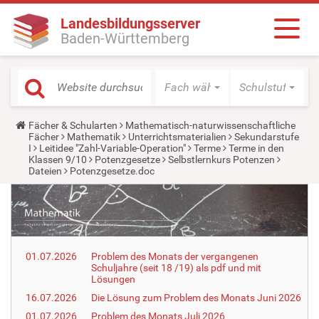
Landesbildungsserver
Baden-Württemberg
Fach wählen
Schulstufe wäh
Y
Fächer & Schularten
Mathematisch-naturwissenschaftliche
o
Fächer
Mathematik
Unterrichtsmaterialien
Sekundarstufe
u
I
Leitidee "Zahl-Variable-Operation"
Terme
Terme in den
a
Klassen 9/10
Potenzgesetze
Selbstlernkurs Potenzen
r
Dateien
Potenzgesetze.doc
e
h
e
r
e
:
01.07.2026
Problem des Monats der vergangenen
Schuljahre (seit 18 /19) als pdf und mit
Lösungen
16.07.2026
Die Lösung zum Problem des Monats Juni 2026
01.07.2026
Problem des Monats Juli 2026