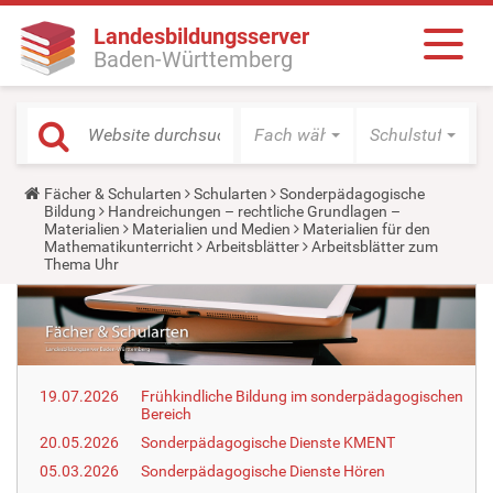
Landesbildungsserver
Baden-Württemberg
Fach wählen
Schulstufe wäh
Y
Fächer & Schularten
Schularten
Sonderpädagogische
o
Bildung
Handreichungen – rechtliche Grundlagen –
u
Materialien
Materialien und Medien
Materialien für den
a
Mathematikunterricht
Arbeitsblätter
Arbeitsblätter zum
r
Thema Uhr
e
h
e
r
e
:
19.07.2026
Frühkindliche Bildung im sonderpädagogischen
Bereich
20.05.2026
Sonderpädagogische Dienste KMENT
05.03.2026
Sonderpädagogische Dienste Hören