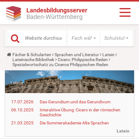
Landesbildungsserver
Baden-Württemberg
Fach wählen
Schulstufe wäh
Y
Fächer & Schularten
Sprachen und Literatur
Latein
o
Lateinische Bibliothek
Cicero: Philippische Reden
u
Spezialwortschatz zu Ciceros Philippischen Reden
a
r
e
h
e
r
e
17.07.2026
Das Gerundium und das Gerundivum
:
06.10.2025
Interaktive Übung: Cicero in der römischen
Geschichte
21.03.2025
Die Sommerakademie Alte Sprachen
Latein