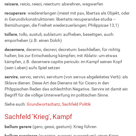
reicere
, reicio, reieci, reiectum: abwehren, wegwerfen
recuperare
: wiedererlangen (meist mit pax, libertas als Objekt, oder
in Gerundivkonstruktionen: libertatis recuperandae studia –
Bemühungen, die Freiheit wiederzuerlangen; Philippicae 13,1)
tollere
, tollo, sustuli, sublatum: aufheben, beseitigen, auch:
emporheben (z.B. einen Dolch)
decernere
, decerno, decrevi, decretum: beschließen, für richtig
halten; bis zur Entscheidung kämpfen; mit Ablativ: um etwas
kämpfen, z.B. decernere capitis periculo: im Kampf seinen Kopf
(sein Leben) aufs Spiel setzen
servire
, servio, servivi, servitum (von servus abgeleitetes Verb): als
Sklave dienen. Diese Art des Dienens ist für Cicero in den
Phlippischen Reden das schlechthin Negative. Servire ist damit ein
Begriff für die völlige Unterwerfung im politischen Sinne.
Siehe auch:
Grundwortschatz, Sachfeld Politik
Sachfeld 'Krieg', Kampf
bellum gerere
(gero, gessi, gestum): Krieg führen
bellum suscipere
(suscipio, suscepi, susceptum): einen Krieg