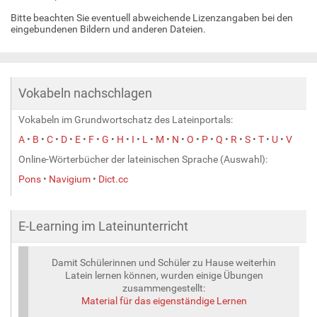
Bitte beachten Sie eventuell abweichende Lizenzangaben bei den
eingebundenen Bildern und anderen Dateien.
Vokabeln nachschlagen
Vokabeln im Grundwortschatz des Lateinportals:
A
•
B
•
C
•
D
•
E
•
F
•
G
•
H
•
I
•
L
•
M
•
N
•
O
•
P
•
Q
•
R
•
S
•
T
•
U
•
V
Online-Wörterbücher der lateinischen Sprache (Auswahl):
Pons
•
Navigium
•
Dict.cc
E-Learning im Lateinunterricht
Damit Schülerinnen und Schüler zu Hause weiterhin
Latein lernen können, wurden einige Übungen
zusammengestellt:
Material für das eigenständige Lernen