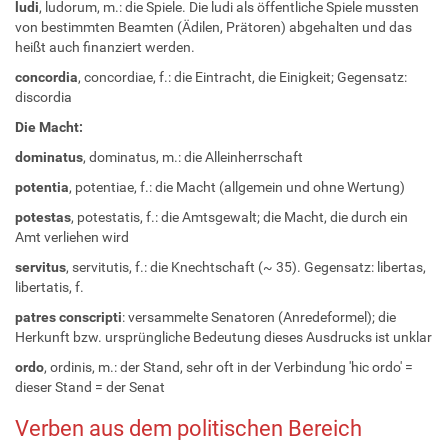
ludi
, ludorum, m.: die Spiele. Die ludi als öffentliche Spiele mussten
von bestimmten Beamten (Ädilen, Prätoren) abgehalten und das
heißt auch finanziert werden.
concordia
, concordiae, f.: die Eintracht, die Einigkeit; Gegensatz:
discordia
Die Macht:
dominatus
, dominatus, m.: die Alleinherrschaft
potentia
, potentiae, f.: die Macht (allgemein und ohne Wertung)
potestas
, potestatis, f.: die Amtsgewalt; die Macht, die durch ein
Amt verliehen wird
servitus
, servitutis, f.: die Knechtschaft (~ 35). Gegensatz: libertas,
libertatis, f.
patres conscripti
: versammelte Senatoren (Anredeformel); die
Herkunft bzw. ursprüngliche Bedeutung dieses Ausdrucks ist unklar
ordo
, ordinis, m.: der Stand, sehr oft in der Verbindung 'hic ordo' =
dieser Stand = der Senat
Verben aus dem politischen Bereich