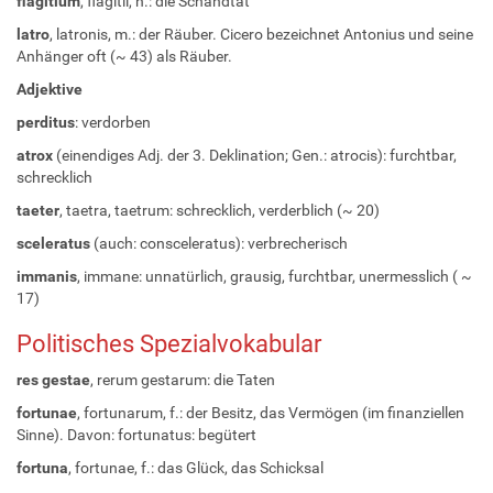
flagitium
, flagitii, n.: die Schandtat
latro
, latronis, m.: der Räuber. Cicero bezeichnet Antonius und seine
Anhänger oft (~ 43) als Räuber.
Adjektive
perditus
: verdorben
atrox
(einendiges Adj. der 3. Deklination; Gen.: atrocis): furchtbar,
schrecklich
taeter
, taetra, taetrum: schrecklich, verderblich (~ 20)
sceleratus
(auch: consceleratus): verbrecherisch
immanis
, immane: unnatürlich, grausig, furchtbar, unermesslich ( ~
17)
Politisches Spezialvokabular
res gestae
, rerum gestarum: die Taten
fortunae
, fortunarum, f.: der Besitz, das Vermögen (im finanziellen
Sinne). Davon: fortunatus: begütert
fortuna
, fortunae, f.: das Glück, das Schicksal