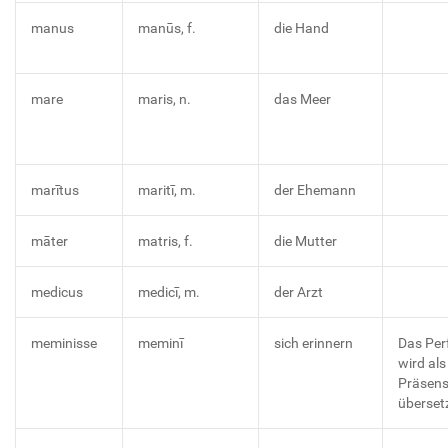
manus
manūs, f.
die Hand
mare
maris, n.
das Meer
marītus
maritī, m.
der Ehemann
māter
matris, f.
die Mutter
medicus
medicī, m.
der Arzt
meminisse
meminī
sich erinnern
Das Per
wird als
Präsen
überset