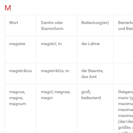
M
Wort
Genitiv oder
Bedeutung(en)
Bemerk
Stammform
und Beis
magister
magistrī, m.
der Lehrer
magistrātus
magistrātūs, m.
der Beamte,
das Amt
magnus,
magnī, magnae,
groß,
Steiger
magna,
magni
bedeutend
maior (g
magnum
maximu
maxima
maxim
(der/di
größte,