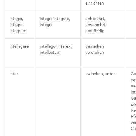
einrichten
integer,
integrī, integrae,
unberührt,
integra,
integrī
unversehrt,
integrum
anständig
intellegere
intellegō, intellēxī,
bemerken,
intellēctum
verstehen
inter
zwischen, unter
Gal
eq
sa
in
Ga
zw
Re
Pf
ve
Ca