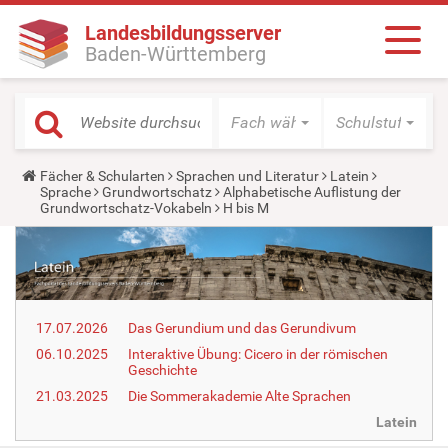
Landesbildungsserver
Baden-Württemberg
Fach wählen
Schulstufe wäh
Y
Fächer & Schularten
Sprachen und Literatur
Latein
o
Sprache
Grundwortschatz
Alphabetische Auflistung der
u
Grundwortschatz-Vokabeln
H bis M
a
r
e
h
e
r
e
17.07.2026
Das Gerundium und das Gerundivum
:
06.10.2025
Interaktive Übung: Cicero in der römischen
Geschichte
21.03.2025
Die Sommerakademie Alte Sprachen
Latein