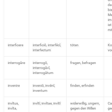
da
bis
Me
im
ist
mi
interficere
interficiō, interfēcī,
töten
Ko
interfectum
vo
interrogāre
interrogō,
fragen, befragen
interrogāvī,
interrogātum
invenire
inveniō, invēnī,
finden, erfinden
inventum
invītus,
invītī, invītae, invītī
widerwillig, ungern,
Ca
invīta,
gegen den Willen
ge