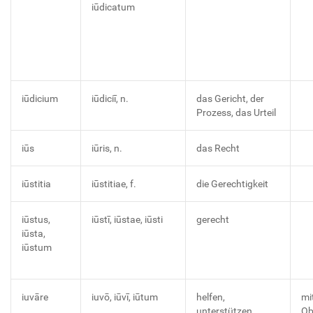
iūdicatum
iūdicium
iūdiciī, n.
das Gericht, der
Prozess, das Urteil
iūs
iūris, n.
das Recht
iūstitia
iūstitiae, f.
die Gerechtigkeit
iūstus,
iūstī, iūstae, iūsti
gerecht
iūsta,
iūstum
iuvāre
iuvō, iūvī, iūtum
helfen,
mi
unterstützen
Ob