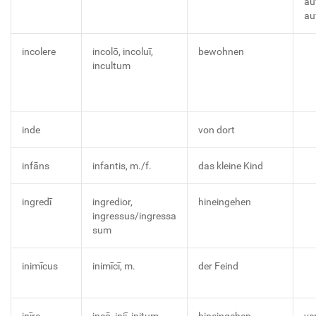
au
au
incolere
incolō, incoluī,
bewohnen
incultum
inde
von dort
infāns
infantis, m./f.
das kleine Kind
ingredī
ingredior,
hineingehen
ingressus/ingressa
sum
inimīcus
inimīcī, m.
der Feind
inīre
ineō, iniī, initum
hineingehen,
ve