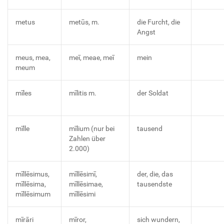
metus
metūs, m.
die Furcht, die
Angst
meus, mea,
meī, meae, meī
mein
meum
mīles
mīlitis m.
der Soldat
mīlle
mīlium (nur bei
tausend
Zahlen über
2.000)
mīllēsimus,
mīllēsimī,
der, die, das
mīllēsima,
mīllēsimae,
tausendste
mīllēsimum
mīllēsimi
mīrāri
mīror,
sich wundern,