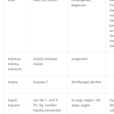
beginnen
Fr
tra
mi
Ob
be
an
Am
ma
ini
iniūstus,
iniūstī, iniūstae,
ungerecht
iniūsta,
iniūsti
iniūstum
inopia
inopiae, f.
die Mangel, die Not
inquit,
nur die 1. und 3.
er sagt, sagte / ich
in
inquam
Ps. Sg. werden
sage, sagte
di
häufig verwendet.
od