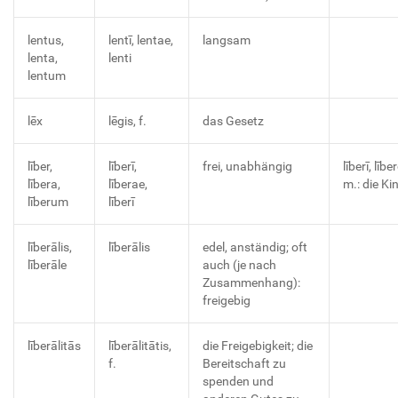
lentus,
lentī, lentae,
langsam
lenta,
lenti
lentum
lēx
lēgis, f.
das Gesetz
līber,
līberī,
frei, unabhängig
līberī, līb
lībera,
līberae,
m.: die Ki
līberum
līberī
līberālis,
līberālis
edel, anständig; oft
līberāle
auch (je nach
Zusammenhang):
freigebig
līberālitās
līberālitātis,
die Freigebigkeit; die
f.
Bereitschaft zu
spenden und