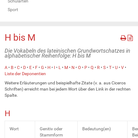
Schularten
Sport
H bis M
Die Vokabeln des lateinischen Grundwortschatzes in
alphabetischer Reihenfolge: H bis M
A
•
B
•
C
•
D
•
E
•
F
•
G
•
H
•
I
•
L
•
M
•
N
•
O
•
P
•
Q
•
R
•
S
•
T
•
U
•
V
•
Liste der Deponentien
Weitere Erläuterungen und beispielhafte Zitate (v. a. aus Ciceros
Schriften) erreicht man bei jedem Wort über den Link in der rechten
Spalte.
H
Wort
Genitiv oder
Bedeutung(en)
Be
Stammform
Bei