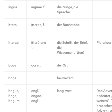
lingua
linguae, f.
die Zunge, die
Sprache
littera
litterae, f.
der Buchstabe
litterae
litterārum,
die Schrift, der Brief,
Pluralwor
f.
die
Wissenschaft(en)
locus
locī, m.
der Ort
longē
bei weitem
longus,
longī,
lang, weit
Das Adve
longa,
longae,
bedeutet 
longum
longī
weitem“.
deutsche
Adverb „l