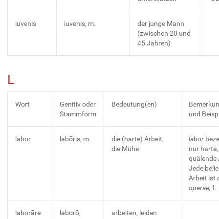
iuvenis
iuvenis, m.
der junge Mann
(zwischen 20 und
45 Jahren)
L
Wort
Genitiv oder
Bedeutung(en)
Bemerku
Stammform
und Beisp
labor
labōris, m.
die (harte) Arbeit,
labor
beze
die Mühe
nur harte,
quälende 
Jede beli
Arbeit ist
operae,
f.
laborāre
laborō,
arbeiten, leiden