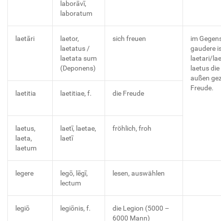
laborāvī,
laboratum
laetāri
laetor,
sich freuen
im Gegens
laetatus /
gaudere i
laetata sum
laetari/lae
(Deponens)
laetus die
außen gez
Freude.
laetitia
laetitiae, f.
die Freude
laetus,
laetī, laetae,
fröhlich, froh
laeta,
laetī
laetum
legere
legō, lēgī,
lesen, auswählen
lectum
legiō
legiōnis, f.
die Legion (5000 –
6000 Mann)