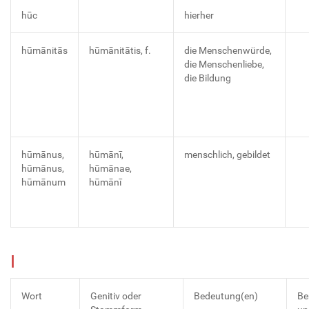
hūc
hierher
hūmānitās
hūmānitātis, f.
die Menschenwürde,
die Menschenliebe,
die Bildung
hūmānus,
hūmānī,
menschlich, gebildet
hūmānus,
hūmānae,
hūmānum
hūmānī
I
Wort
Genitiv oder
Bedeutung(en)
Be