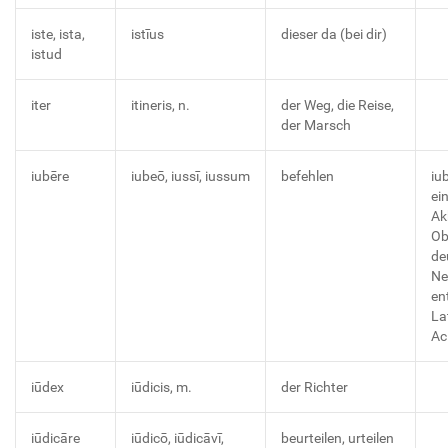
iste, ista,
istīus
dieser da (bei dir)
istud
iter
itineris, n.
der Weg, die Reise,
der Marsch
iubēre
iubeō, iussī, iussum
befehlen
iu
ei
Ak
Ob
de
Ne
en
La
Ac
iūdex
iūdicis, m.
der Richter
iūdicāre
iūdicō, iūdicāvī,
beurteilen, urteilen