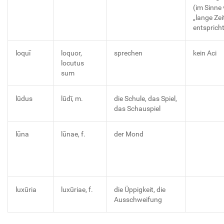
(im Sinne
„lange Zei
entsprich
loquī
loquor,
sprechen
kein Aci
locutus
sum
lūdus
lūdī, m.
die Schule, das Spiel,
das Schauspiel
lūna
lūnae, f.
der Mond
luxūria
luxūriae, f.
die Üppigkeit, die
Ausschweifung