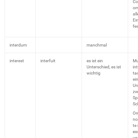
Co
om
al
Ei
fes
interdum
manchmal
interest
interfuit
es ist ein
Mu
Unterschied, es ist
int
wichtig
tac
ei
Un
zw
Sp
Sc
O
no
te
ess
un