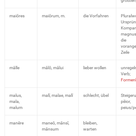
größten
maiōres
maiōrum, m.
die Vorfahren
Pluralw
Ursprün
Kompara
magnus;
die
vorang
Zeile
mālle
mālō, mālui
lieber wollen
unregel
Verb;
Formenl
malus,
malī, malae, malī
schlecht, übel
Steiger
mala,
pēior,
malum
peius/p
manēre
maneō, mānsī,
bleiben,
mānsum
warten