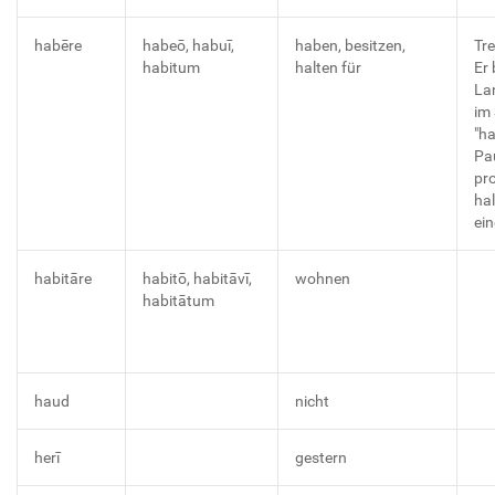
habēre
habeō, habuī,
haben, besitzen,
Tre
habitum
halten für
Er 
La
im
"ha
Pa
pr
hal
ei
habitāre
habitō, habitāvī,
wohnen
habitātum
haud
nicht
herī
gestern