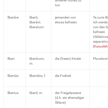
anderen Gutes zu
tun
līberāre
liberō,
jemanden von
Te curis l
liberāvī,
etwas befreien
Ich werde
liberatum
von den S
befreien
(Ablativu
separativ
[
Kasusleh
līberi
liberōrum,
die (freien) Kinder
Pluralwor
m.
lībertās
lībertātis, f.
die Freiheit
lībertus
libertī, m.
der Freigelassene
(d.h. ein ehemaliger
Sklave)