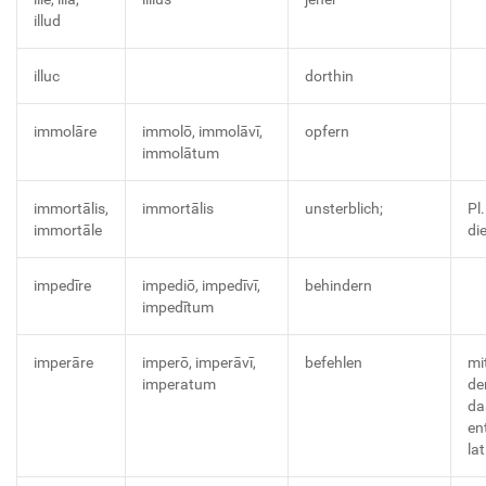
illud
illuc
dorthin
immolāre
immolō, immolāvī,
opfern
immolātum
immortālis,
immortālis
unsterblich;
Pl
immortāle
di
impedīre
impediō, impedīvī,
behindern
impedītum
imperāre
imperō, imperāvī,
befehlen
mi
imperatum
de
da
en
la