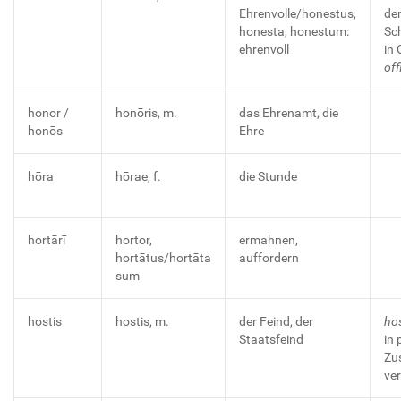
Ehrenvolle/honestus,
de
honesta, honestum:
Sch
ehrenvoll
in 
off
honor /
honōris, m.
das Ehrenamt, die
honōs
Ehre
hōra
hōrae, f.
die Stunde
hortārī
hortor,
ermahnen,
hortātus/hortāta
auffordern
sum
hostis
hostis, m.
der Feind, der
hos
Staatsfeind
in 
Zu
ve