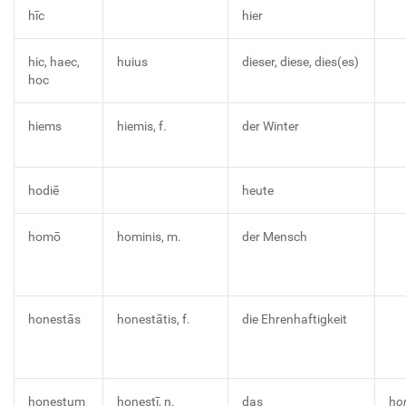
hīc
hier
hic, haec,
huius
dieser, diese, dies(es)
hoc
hiems
hiemis, f.
der Winter
hodiē
heute
homō
hominis, m.
der Mensch
honestās
honestātis, f.
die Ehrenhaftigkeit
honestum
honestī, n.
das
h
o