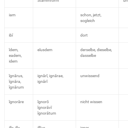
Stammform
un
iam
schon, jetzt,
sogleich
ibī
dort
īdem,
eīusdem
derselbe, dieselbe,
eadem,
dasselbe
idem
īgnārus,
ignārī, ignārae,
unwissend
īgnāra,
ignārī
īgnārum
īgnorāre
īgnorō
nicht wissen
īgnorāvī
īgnorātum
ille, illa,
illīus
jener