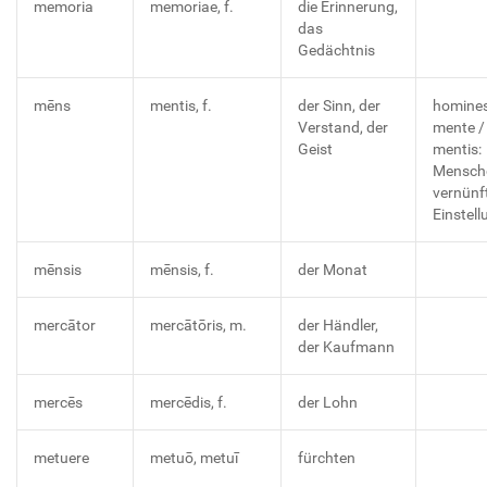
memoria
memoriae, f.
die Erinnerung,
das
Gedächtnis
mēns
mentis, f.
der Sinn, der
homine
Verstand, der
mente /
Geist
mentis:
Mensch
vernünf
Einstell
mēnsis
mēnsis, f.
der Monat
mercātor
mercātōris, m.
der Händler,
der Kaufmann
mercēs
mercēdis, f.
der Lohn
metuere
metuō, metuī
fürchten