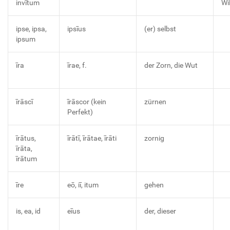
invītum
Wi
ipse, ipsa,
ipsīus
(er) selbst
ipsum
īra
īrae, f.
der Zorn, die Wut
īrāscī
īrāscor (kein
zürnen
Perfekt)
īrātus,
īrātī, īrātae, īrāti
zornig
īrāta,
īrātum
īre
eō, iī, itum
gehen
is, ea, id
eīus
der, dieser