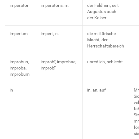
imperātor
imperātōris, m.
der Feldherr; seit
Augustus auch:
der Kaiser
imperium
imperiī, n.
die militärische
Macht, der
Herrschaftsbereich
improbus,
improbī, improbae,
unredlich, schlecht
improba,
improbī
improbum
in
in, an, auf
Mi
Si
ve
fa
Siz
mit
fo
si