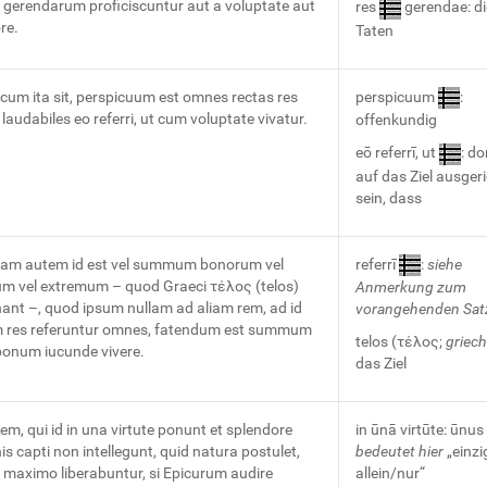
 gerendarum proficiscuntur aut a voluptate aut
res
gerendae: di
re.
Taten
cum ita sit, perspicuum est omnes rectas res
perspicuum
:
laudabiles eo referri, ut cum voluptate vivatur.
offenkundig
eō referrī, ut
: do
auf das Ziel ausger
sein, dass
am autem id est vel summum bonorum vel
referrī
:
siehe
um vel extremum – quod Graeci τέλος (telos)
Anmerkung zum
ant –, quod ipsum nullam ad aliam rem, ad id
vorangehenden Sat
 res referuntur omnes, fatendum est summum
telos (τέλος;
griech
bonum iucunde vivere.
das Ziel
utem, qui id in una virtute ponunt et splendore
in ūnā virtūte: ūnus
s capti non intellegunt, quid natura postulet,
bedeutet hier
„einzi
e maximo liberabuntur, si Epicurum audire
allein/nur“