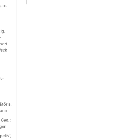
, m.
ig.
r
und
tisch
v:
tōris,
mann
 Gen.
:
agen
petīvī,