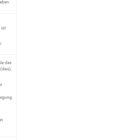
reben
r
ist
n
ie das
(das),
us
eigung
in