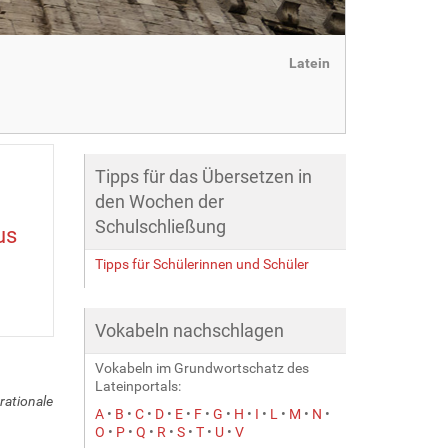
Latein
Tipps für das Übersetzen in
den Wochen der
Schulschließung
us
Tipps für Schülerinnen und Schüler
Vokabeln nachschlagen
Vokabeln im Grundwortschatz des
Lateinportals:
rationale
A
•
B
•
C
•
D
•
E
•
F
•
G
•
H
•
I
•
L
•
M
•
N
•
O
•
P
•
Q
•
R
•
S
•
T
•
U
•
V