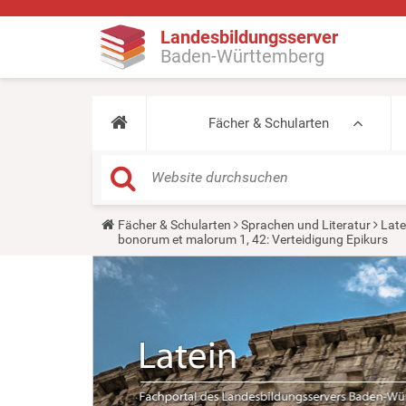
Landesbildungsserver
Baden-Württemberg
Fächer & Schularten
Y
Fächer & Schularten
Sprachen und Literatur
Late
o
bonorum et malorum 1, 42: Verteidigung Epikurs
u
a
r
e
h
e
r
e
: