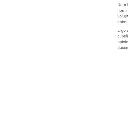
Nam i
homin
volup
animi 
Ergo s
cupid
opini
ducem