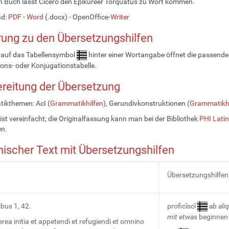
n Buch lässt Cicero den Epikureer Torquatus zu Wort kommen.
ad:
PDF
-
Word
(.docx) - OpenOffice-
Writer
rung zu den Übersetzungshilfen
k auf das Tabellensymbol
hinter einer Wortangabe öffnet die passende
ions- oder Konjugationstabelle.
reitung der Übersetzung
ikthemen: AcI (
Grammatikhilfen
), Gerundivkonstruktionen (
Grammatikhi
 ist vereinfacht; die Originalfassung kann man bei der Bibliothek
PHI Latin
en.
nischer Text mit Übersetzungshilfen
Übersetzungshilfen
ibus 1, 42.
proficīscī
ab aliq
mit etwas
beginnen
rea initia et appetendi et refugiendi et omnino