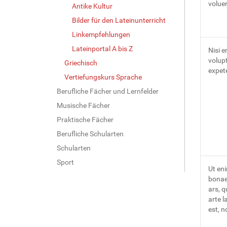
voluer
Antike Kultur
Bilder für den Lateinunterricht
Linkempfehlungen
Lateinportal A bis Z
Nisi e
volupt
Griechisch
expet
Vertiefungskurs Sprache
Berufliche Fächer und Lernfelder
Musische Fächer
Praktische Fächer
Berufliche Schularten
Schularten
Sport
Ut en
bonae
ars, q
arte l
est, n