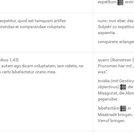
expetītum
: erst
expetitur, quod est tamquam artifex
nunc: nun aber;
das
irendae et comparandae voluptatis.
Subjekt zu
expetitu
sapientia
.
conquirere: erlange
nibus 1,43]
quam:
Übersetzen S
autem ego dicam voluptatem, iam videtis, ne
Pronomen hier mit
„
a verbi labefactetur oratio mea.
was“.
invidia
(mit Genitiv
objiectivus)
: die
Missgunst, die Abn
gegenüber
labefactāre
: in
Misskredit bringen, 
Verruf bringen.