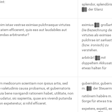
int:
splendor, splendōris
: der Glanz
nim istae vestrae eximiae pulchraeque virtutes
eximius
: großart
atem efficerent, quis eas aut laudabiles aut
Die Bezeichnung de
endas arbitraretur?
virtutes
als
eximiae
pulchrae
ist sarkas
(bzw. ironisch) zu
verstehen.
arbitrārī
mit
doppeltem Akkusati
etwas
halten für
im medicorum scientiam non ipsius artis, sed
gubernātor, gubernā
 valetudinis causa probamus, et gubernatoris
m.
: der Steuer
uia bene navigandi rationem habet, utilitate, non
ratiōnem habēre
m.
audatur, sic sapientia, quae ars vivendi putanda
Sorge für etwas tr
on expeteretur, si nihil efficeret.
expetere, expetō, ex