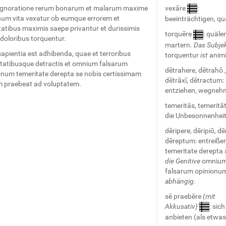
gnoratione rerum bonarum et malarum maxime
vexāre
:
um vita vexatur ob eumque errorem et
beeinträchtigen, qu
tatibus maximis saepe privantur et durissimis
torquēre
: quälen
doloribus torquentur.
martern.
Das Subjek
apientia est adhibenda, quae et terroribus
torquentur
ist
anim
itatibusque detractis et omnium falsarum
dētrahere, dētrahō ,
onum temeritate derepta se nobis certissimam
dētrāxī, dētractum:
 praebeat ad voluptatem.
entziehen, wegneh
temeritās, temeritāti
die Unbesonnenhei
dēripere, dēripiō, dēr
dēreptum: entreiße
temeritate derepta
die Genitive
omniu
falsarum opinionu
abhängig.
sē praebēre
(mit
Akkusativ)
: sich
anbieten (als etwas