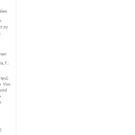
älen
,
t zu
i
.
men
s, f.:
t
ipuī,
n.
Von
sind
m
m
)