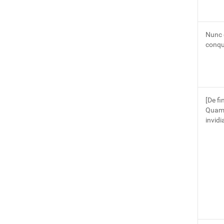
Nunc 
conqu
[De fi
Quam 
invidi