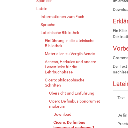
Spanisch
Im erste
Latein
Downlo
Informationen zum Fach
Erklä
Sprache
Ein Klic
Lateinische Bibliothek
Deklinat
Einführung in die lateinische
Bibliothek
Vorbe
Materialien zu Vergils Aeneis
Grammat
Aeneas, Herkules und andere
Der Text
Lesestücke für die
Lehrbuchphase
nachles
Cicero: philosophische
Latei
Schriften
Übersicht und Einführung
Text
Cicero De finibus bonorum et
malorum
Download
De fin
Cicero, De finibus
Praete
bonorum et malorum 1,