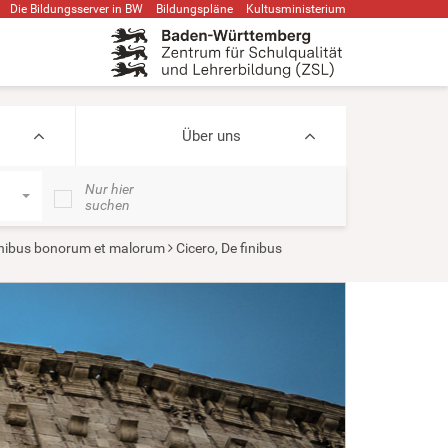
Die Bildungsserver in BW
Bildungspläne
Kultusministerium
Über uns
Nur hier
suchen
inibus bonorum et malorum
Cicero, De finibus