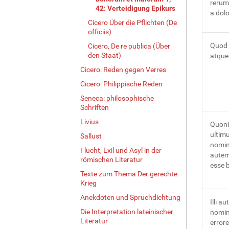
rerum
42: Verteidigung Epikurs
a dolo
Cicero Über die Pflichten (De
officiis)
Quod 
Cicero, De re publica (Über
den Staat)
atque 
Cicero: Reden gegen Verres
Cicero: Philippische Reden
Seneca: philosophische
Schriften
Livius
Quoni
ultim
Sallust
nomin
Flucht, Exil und Asyl in der
autem
römischen Literatur
esse 
Texte zum Thema Der gerechte
Krieg
Anekdoten und Spruchdichtung
Illi a
Die Interpretation lateinischer
nomini
Literatur
error