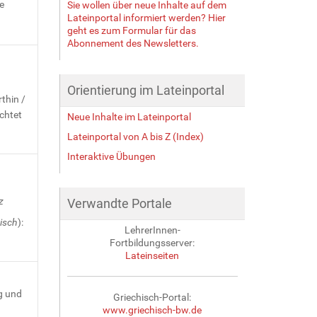
e
Sie wollen über neue Inhalte auf dem
Lateinportal informiert werden? Hier
geht es zum Formular für das
Abonnement des Newsletters.
Orientierung im Lateinportal
rthin /
ichtet
Neue Inhalte im Lateinportal
Lateinportal von A bis Z (Index)
Interaktive Übungen
z
Verwandte Portale
isch
):
LehrerInnen-
Fortbildungsserver:
Lateinseiten
g und
Griechisch-Portal:
www.griechisch-bw.de