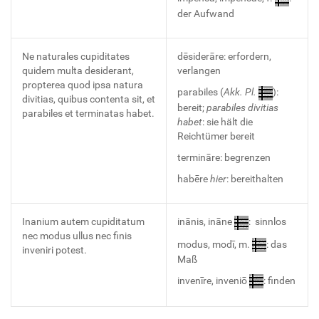
der Aufwand
Ne naturales cupiditates
dēsiderāre: erfordern,
quidem multa desiderant,
verlangen
propterea quod ipsa natura
parabiles (
Akk. Pl.
):
divitias, quibus contenta sit, et
bereit;
parabiles divitias
parabiles et terminatas habet.
habet
: sie hält die
Reichtümer bereit
termināre: begrenzen
habēre
hier
: bereithalten
Inanium autem cupiditatum
inānis, ināne
: sinnlos
nec modus ullus nec finis
modus, modī, m.
: das
inveniri potest.
Maß
invenīre, inveniō
: finden