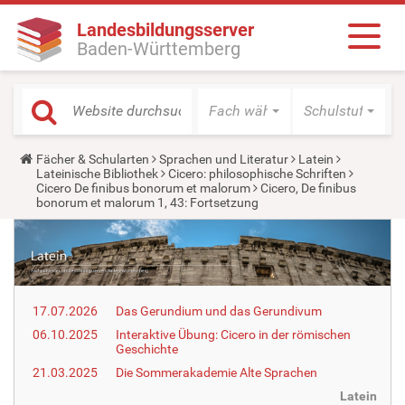
Landesbildungsserver
Baden-Württemberg
Fach wählen
Schulstufe wäh
Y
Fächer & Schularten
Sprachen und Literatur
Latein
o
Lateinische Bibliothek
Cicero: philosophische Schriften
u
Cicero De finibus bonorum et malorum
Cicero, De finibus
a
bonorum et malorum 1, 43: Fortsetzung
r
e
h
e
r
e
:
17.07.2026
Das Gerundium und das Gerundivum
06.10.2025
Interaktive Übung: Cicero in der römischen
Geschichte
21.03.2025
Die Sommerakademie Alte Sprachen
Latein