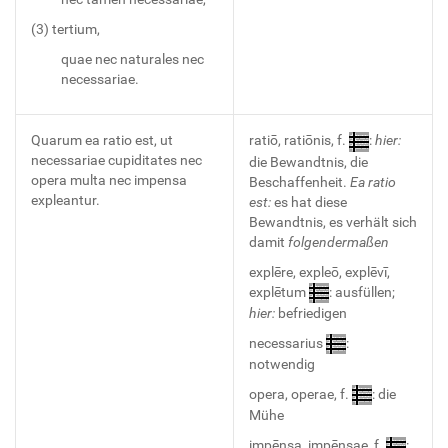
(3) tertium,
quae nec naturales nec
necessariae.
Quarum ea ratio est, ut
ratiō, ratiōnis, f.
:
hier:
necessariae cupiditates nec
die Bewandtnis, die
opera multa nec impensa
Beschaffenheit.
Ea ratio
expleantur.
est:
es hat diese
Bewandtnis, es verhält sich
damit
folgendermaßen
explēre, expleō, explēvī,
explētum
: ausfüllen;
hier:
befriedigen
necessarius
:
notwendig
opera, operae, f.
: die
Mühe
impēnsa, impēnsae, f.
: