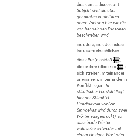
dissident … discordant:
Subjekt sind die oben
genannten cupiditates,
deren Wirkung hier wie die
von handelnden Personen
beschrieben wird.
inclūdere, inclūdō, inclūsī,
inclūsum: einschließen
dissidēre (dissideō
),
discordare (discordō
):
sich streiten, miteinander
uneins sein, miteinander in
Konflikt liegen.
In
stilistischer Hinsicht liegt
hier das Stilmittel
Hendiadyoin vor (ein
Sinngehalt wird durch zwei
Wörter ausgedrückt), so
dass beide Wörter
wahlweise entweder mit
einem einzigen Wort oder