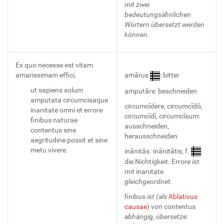
mit zwei
bedeutungsähnlichen
Wörtern übersetzt werden
können.
Ex quo necesse est vitam
amarissimam effici,
amārus
: bitter
ut sapiens solum
amputāre: beschneiden
amputata circumcisaque
circumcīdere, circumcīdō,
inanitate omni et errore
circumcīdī, circumcīsum:
finibus naturae
ausschneiden,
contentus sine
herausschneiden
aegritudine possit et sine
metu vivere.
inānitās. inānitātis, f.
:
die Nichtigkeit. Errore
ist
mit
inanitate
gleichgeordnet.
finibus
ist (als
Ablativus
causae
)
von
contentus
abhängig, übersetze: