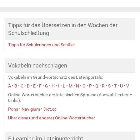
Tipps für das Übersetzen in den Wochen der
Schulschließung
Tipps für Schülerinnen und Schüler
Vokabeln nachschlagen
Vokabeln im Grundwortschatz des Lateinportals:
A
•
B
•
C
•
D
•
E
•
F
•
G
•
H
•
I
•
L
•
M
•
N
•
O
•
P
•
Q
•
R
•
S
•
T
•
U
•
V
Online-Wörterbücher der lateinischen Sprache (Auswahl; externe
Links):
Pons
•
Navigium
•
Dict.cc
Über diese (und andere) Online-Wörterbücher
E-Learning im Lateinunterricht