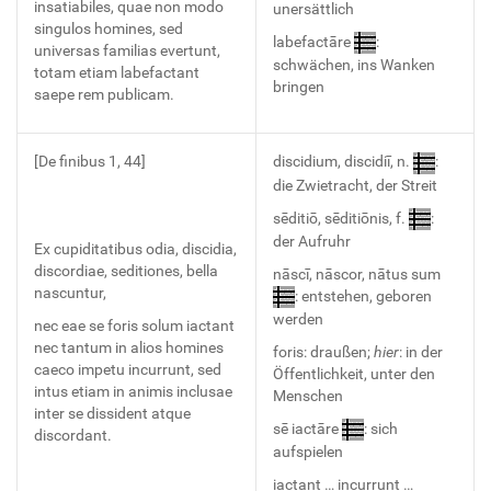
insatiabiles, quae non modo
unersättlich
singulos homines, sed
labefactāre
:
universas familias evertunt,
schwächen, ins Wanken
totam etiam labefactant
bringen
saepe rem publicam.
[De finibus 1, 44]
discidium, discidiī, n.
:
die Zwietracht, der Streit
sēditiō, sēditiōnis, f.
:
der Aufruhr
Ex cupiditatibus odia, discidia,
discordiae, seditiones, bella
nāscī, nāscor, nātus sum
nascuntur,
: entstehen, geboren
werden
nec eae se foris solum iactant
nec tantum in alios homines
foris: draußen;
hier
: in der
caeco impetu incurrunt, sed
Öffentlichkeit, unter den
intus etiam in animis inclusae
Menschen
inter se dissident atque
sē iactāre
: sich
discordant.
aufspielen
iactant … incurrunt …