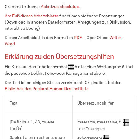
Grammatikthema:
Ablativus absolutus
.
Am Fuß dieses Arbeitsblatts
findet man vielfache Ergänzungen
(Download in anderen Dateiformaten, Anregungen zur Diskussion,
interaktive Übung)
Dieses Arbeitsblatt in den Formaten
PDF
– OpenOffice-
Writer
–
Word
Erklärung zu den Übersetzungshilfen
Ein Klick auf das Tabellensymbol
hinter einer Wortangabe öffnet
die passende Deklinations- oder Konjugationstabelle.
Der Text ist an einigen Stellen vereinfacht. Originaltext bei der
Bibliothek des Packard Humanities Institute
.
Text
Übersetzungshilfen
[De finibus 1, 43, zweite
maestitia, maestitiae, f.
Hälfte]
: die Traurigkeit
Sapientia enim est una, quae
exhorrēscere
: