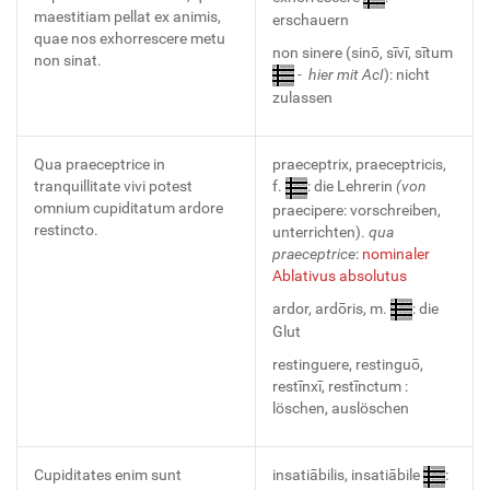
maestitiam pellat ex animis,
erschauern
quae nos exhorrescere metu
non sinere (sinō, sīvī, sītum
non sinat.
-
hier mit AcI
): nicht
zulassen
Qua praeceptrice in
praeceptrix, praeceptricis,
tranquillitate vivi potest
f.
: die Lehrerin
(von
omnium cupiditatum ardore
praecipere: vorschreiben,
restincto.
unterrichten).
qua
praeceptrice
:
nominaler
Ablativus absolutus
ardor, ardōris, m.
: die
Glut
restinguere, restinguō,
restīnxī, restīnctum :
löschen, auslöschen
Cupiditates enim sunt
insatiābilis, insatiābile
: