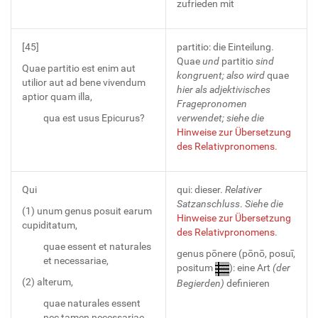
zufrieden mit
[45]
partitio: die Einteilung.
Quae
und
partitio
sind
Quae partitio est enim aut
kongruent; also wird
quae
utilior aut ad bene vivendum
hier als adjektivisches
aptior quam illa,
Fragepronomen
qua est usus Epicurus?
verwendet; siehe die
Hinweise zur Übersetzung
des Relativpronomens
.
Qui
qui: dieser.
Relativer
Satzanschluss
.
Siehe die
(1) unum genus posuit earum
Hinweise zur Übersetzung
cupiditatum,
des Relativpronomens
.
quae essent et naturales
genus pōnere (pōnō, posuī,
et necessariae,
positum
): eine Art
(der
(2) alterum,
Begierden)
definieren
quae naturales essent
nec tamen necessariae,