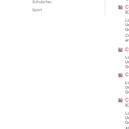
Schularten
Ci
Sport
K
Li
U
Qu
Ci
er
Ci
Li
U
Qu
Ci
Li
U
Qu
Ci
K
Li
U
Qu
Al