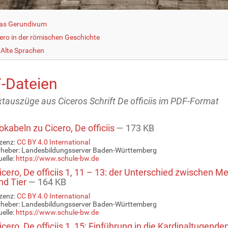
as Gerundivum
cero in der römischen Geschichte
Alte Sprachen
-Dateien
xtauszüge aus Ciceros Schrift De officiis im PDF-Format
kabeln zu Cicero, De officiis
— 173 KB
zenz:
CC BY 4.0 International
rheber: Landesbildungsserver Baden-Württemberg
elle:
https://www.schule-bw.de
cero, De officiis 1, 11 – 13: der Unterschied zwischen M
nd Tier
— 164 KB
zenz:
CC BY 4.0 International
rheber: Landesbildungsserver Baden-Württemberg
elle:
https://www.schule-bw.de
cero, De officiis 1, 15: Einführung in die Kardinaltugende