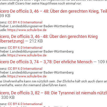
tem stellt Cicero hier seine Hauptthese noch einmal vor.
cero De officiis 3, 46 – 48: Über den gerechten Krieg, Tei
39 KB
zenz:
CC BY 4.0 International
rheber: Landesbildungsserver Baden-Württemberg
elle:
https://www.schule-bw.de
cero, De officiis 3, 46 - 48: Über den gerechten Krieg
Übersetzung)
— 212 KB
zenz:
CC BY 4.0 International
rheber: Landesbildungsserver Baden-Württemberg
elle:
https://www.schule-bw.de
cero De officiis 3, 74 – 3,78: Der ehrliche Mensch
— 109 
zenz:
CC BY 4.0 International
rheber: Landesbildungsserver Baden-Württemberg
elle:
https://www.schule-bw.de
s Unehrenhafte kann nie nützlich sein. Der Ehrliche hält sich auch dann a
renhafte, wenn ihn niemand überführen kann.
cero, De officiis 3, 82 – 88: Die Tyrannei ist niemals nützl
 330 KB
zenz:
CC BY 4.0 International