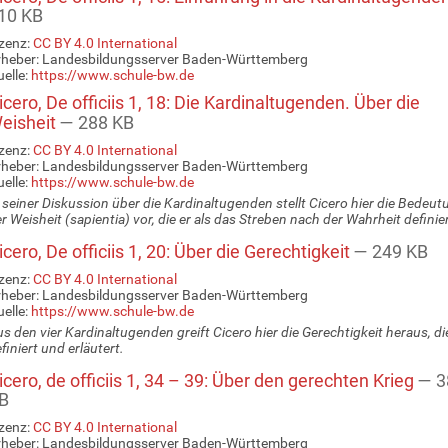
10 KB
zenz:
CC BY 4.0 International
rheber: Landesbildungsserver Baden-Württemberg
elle:
https://www.schule-bw.de
cero, De officiis 1, 18: Die Kardinaltugenden. Über die
eisheit
— 288 KB
zenz:
CC BY 4.0 International
rheber: Landesbildungsserver Baden-Württemberg
elle:
https://www.schule-bw.de
 seiner Diskussion über die Kardinaltugenden stellt Cicero hier die Bedeut
r Weisheit (sapientia) vor, die er als das Streben nach der Wahrheit definier
cero, De officiis 1, 20: Über die Gerechtigkeit
— 249 KB
zenz:
CC BY 4.0 International
rheber: Landesbildungsserver Baden-Württemberg
elle:
https://www.schule-bw.de
s den vier Kardinaltugenden greift Cicero hier die Gerechtigkeit heraus, di
finiert und erläutert.
cero, de officiis 1, 34 – 39: Über den gerechten Krieg
— 3
B
zenz:
CC BY 4.0 International
rheber: Landesbildungsserver Baden-Württemberg