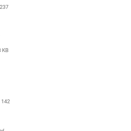
237
u
8 KB
 142
und