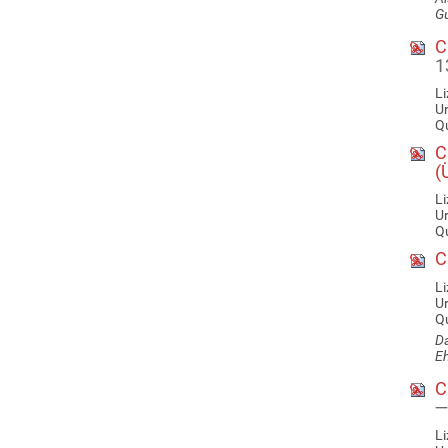
Gu
Ci
1
Li
U
Qu
Ci
(
Li
U
Qu
Ci
Li
U
Qu
Da
Eh
Ci
—
Li