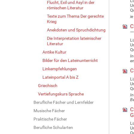
Li
Flucht, Exil und Asyl in der
U
römischen Literatur
Qu
Texte zum Thema Der gerechte
ie
Krieg
Ci
Anekdoten und Spruchdichtung
—
Die Interpretation lateinischer
Li
Literatur
U
Qu
Antike Kultur
In
Bilder für den Lateinunterricht
en
Linkempfehlungen
Ci
Lateinportal A bis Z
Li
U
Griechisch
Qu
Vertiefungskurs Sprache
In
Be
Berufliche Fächer und Lernfelder
Ci
Musische Fächer
G
Praktische Fächer
Li
Berufliche Schularten
U
Qu