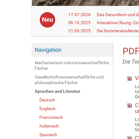
17.07.2026
Das Gerundium und d
Neu
06.10.2025
Interaktive Übung: Ci
21.03.2025
Die Sommerakademie 
PDF
Navigation
Die Te
Mathematisch-naturwissenschaftliche
Fächer
Gesellschaftswissenschaftliche und
Vo
philosophische Fächer
Li
Sprachen und Literatur
U
Qu
Deutsch
Ci
Englisch
u
Französisch
Li
U
Italienisch
Qu
Spanisch
Ci