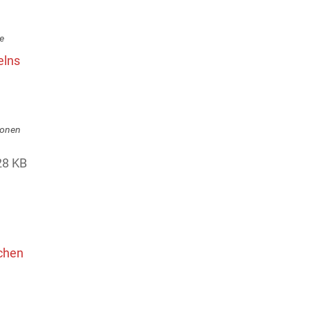
e
elns
ionen
28 KB
ichen