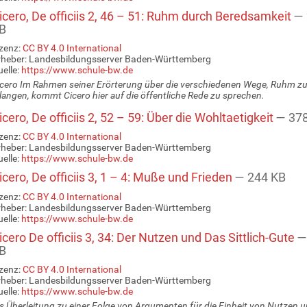
cero, De officiis 2, 46 – 51: Ruhm durch Beredsamkeit
— 
B
zenz:
CC BY 4.0 International
rheber: Landesbildungsserver Baden-Württemberg
elle:
https://www.schule-bw.de
cero Im Rahmen seiner Erörterung über die verschiedenen Wege, Ruhm z
langen, kommt Cicero hier auf die öffentliche Rede zu sprechen.
cero, De officiis 2, 52 – 59: Über die Wohltaetigkeit
— 37
zenz:
CC BY 4.0 International
rheber: Landesbildungsserver Baden-Württemberg
elle:
https://www.schule-bw.de
cero, De officiis 3, 1 – 4: Muße und Frieden
— 244 KB
zenz:
CC BY 4.0 International
rheber: Landesbildungsserver Baden-Württemberg
elle:
https://www.schule-bw.de
cero De officiis 3, 34: Der Nutzen und Das Sittlich-Gute
—
B
zenz:
CC BY 4.0 International
rheber: Landesbildungsserver Baden-Württemberg
elle:
https://www.schule-bw.de
s Überleitung zu einer Folge von Argumenten für die Einheit von Nutzen 