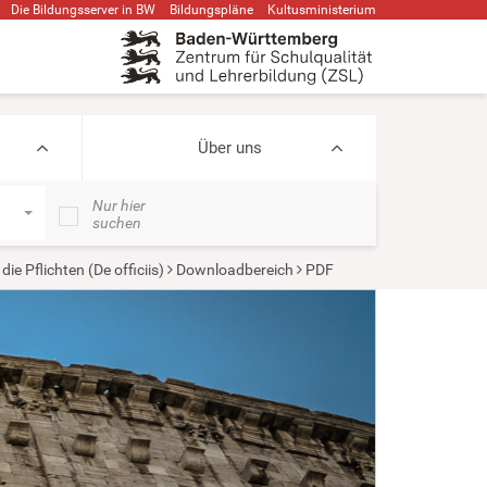
Die Bildungsserver in BW
Bildungspläne
Kultusministerium
Über uns
Nur hier
suchen
die Pflichten (De officiis)
Downloadbereich
PDF