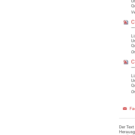
U
Qu
Ve
Ci
—
Li
U
Qu
Or
Ci
—
Li
U
Qu
Or
Fa
Der Text
Herausg