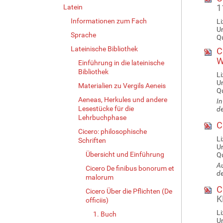
1
Latein
Informationen zum Fach
Li
U
Sprache
Qu
Lateinische Bibliothek
Ci
W
Einführung in die lateinische
Bibliothek
Li
U
Materialien zu Vergils Aeneis
Qu
Aeneas, Herkules und andere
In
Lesestücke für die
de
Lehrbuchphase
Ci
Cicero: philosophische
Li
Schriften
U
Übersicht und Einführung
Qu
Au
Cicero De finibus bonorum et
de
malorum
Ci
Cicero Über die Pflichten (De
K
officiis)
Li
1. Buch
U