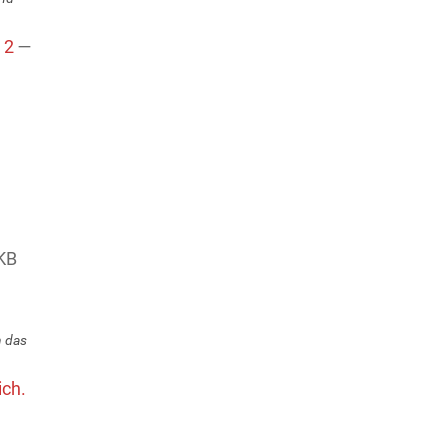
l 2
—
KB
n das
ich.