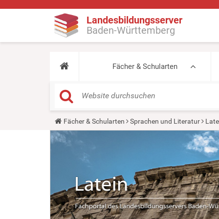
Landesbildungsserver
Baden-Württemberg
Fächer & Schularten
Y
Fächer & Schularten
Sprachen und Literatur
Late
o
u
a
r
e
h
e
r
e
: