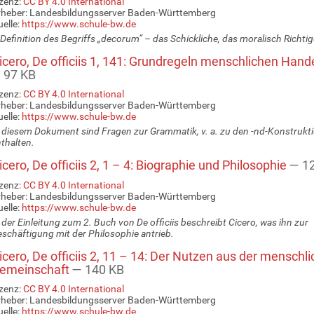
zenz:
CC BY 4.0 International
rheber: Landesbildungsserver Baden-Württemberg
elle:
https://www.schule-bw.de
 Definition des Begriffs „decorum“ – das Schickliche, das moralisch Richtig
cero, De officiis 1, 141: Grundregeln menschlichen Hand
 97 KB
zenz:
CC BY 4.0 International
rheber: Landesbildungsserver Baden-Württemberg
elle:
https://www.schule-bw.de
 diesem Dokument sind Fragen zur Grammatik, v. a. zu den -nd-Konstrukt
thalten.
cero, De officiis 2, 1 – 4: Biographie und Philosophie
— 1
zenz:
CC BY 4.0 International
rheber: Landesbildungsserver Baden-Württemberg
elle:
https://www.schule-bw.de
 der Einleitung zum 2. Buch von De officiis beschreibt Cicero, was ihn zur
schäftigung mit der Philosophie antrieb.
cero, De officiis 2, 11 – 14: Der Nutzen aus der menschl
emeinschaft
— 140 KB
zenz:
CC BY 4.0 International
rheber: Landesbildungsserver Baden-Württemberg
elle:
https://www.schule-bw.de