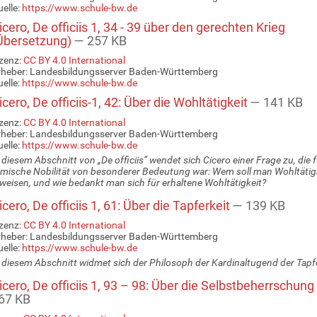
elle:
https://www.schule-bw.de
cero, De officiis 1, 34 - 39 über den gerechten Krieg
Übersetzung)
— 257 KB
zenz:
CC BY 4.0 International
rheber: Landesbildungsserver Baden-Württemberg
elle:
https://www.schule-bw.de
cero, De officiis-1, 42: Über die Wohltätigkeit
— 141 KB
zenz:
CC BY 4.0 International
rheber: Landesbildungsserver Baden-Württemberg
elle:
https://www.schule-bw.de
 diesem Abschnitt von „De officiis“ wendet sich Cicero einer Frage zu, die f
mische Nobilität von besonderer Bedeutung war: Wem soll man Wohltätig
weisen, und wie bedankt man sich für erhaltene Wohltätigkeit?
cero, De officiis 1, 61: Über die Tapferkeit
— 139 KB
zenz:
CC BY 4.0 International
rheber: Landesbildungsserver Baden-Württemberg
elle:
https://www.schule-bw.de
 diesem Abschnitt widmet sich der Philosoph der Kardinaltugend der Tapfe
cero, De officiis 1, 93 – 98: Über die Selbstbeherrschung
67 KB