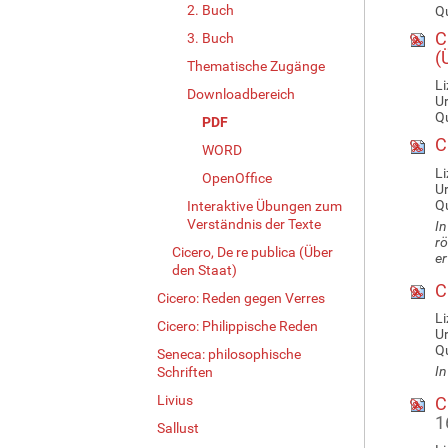
2. Buch
Qu
Ci
3. Buch
(
Thematische Zugänge
Li
Downloadbereich
U
Qu
PDF
Ci
WORD
Li
OpenOffice
U
Qu
Interaktive Übungen zum
Verständnis der Texte
In
rö
Cicero, De re publica (Über
er
den Staat)
Ci
Cicero: Reden gegen Verres
Li
Cicero: Philippische Reden
U
Qu
Seneca: philosophische
In
Schriften
Livius
Ci
1
Sallust