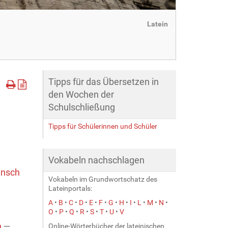
Latein
Tipps für das Übersetzen in
den Wochen der
Schulschließung
Tipps für Schülerinnen und Schüler
Vokabeln nachschlagen
ensch
Vokabeln im Grundwortschatz des
Lateinportals:
A
•
B
•
C
•
D
•
E
•
F
•
G
•
H
•
I
•
L
•
M
•
N
•
O
•
P
•
Q
•
R
•
S
•
T
•
U
•
V
n
—
Online-Wörterbücher der lateinischen