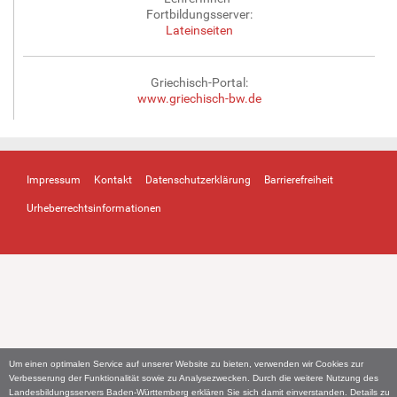
Fortbildungsserver:
Lateinseiten
Griechisch-Portal:
www.griechisch-bw.de
Impressum
Kontakt
Datenschutzerklärung
Barrierefreiheit
Urheberrechtsinformationen
Um einen optimalen Service auf unserer Website zu bieten, verwenden wir Cookies zur
Verbesserung der Funktionalität sowie zu Analysezwecken. Durch die weitere Nutzung des
Landesbildungsservers Baden-Württemberg erklären Sie sich damit einverstanden. Details zu