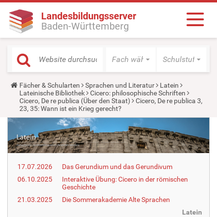
Landesbildungsserver
Baden-Württemberg
Fach wählen
Schulstufe wäh
Y
Fächer & Schularten
Sprachen und Literatur
Latein
o
Lateinische Bibliothek
Cicero: philosophische Schriften
u
Cicero, De re publica (Über den Staat)
Cicero, De re publica 3,
a
23, 35: Wann ist ein Krieg gerecht?
r
e
h
e
r
e
:
17.07.2026
Das Gerundium und das Gerundivum
06.10.2025
Interaktive Übung: Cicero in der römischen
Geschichte
21.03.2025
Die Sommerakademie Alte Sprachen
Latein