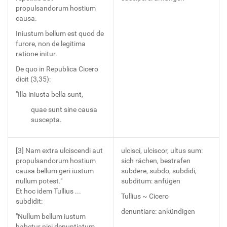
propulsandorum hostium
causa.
Iniustum bellum est quod de
furore, non de legitima
ratione initur.
De quo in Republica Cicero
dicit (3,35):
"Illa iniusta bella sunt,
quae sunt sine causa
suscepta.
[3] Nam extra ulciscendi aut
ulcisci, ulciscor, ultus sum:
propulsandorum hostium
sich rächen, bestrafen
causa bellum geri iustum
subdere, subdo, subdidi,
nullum potest."
subditum: anfügen
Et hoc idem Tullius ...
Tullius ~ Cicero
subdidit:
denuntiare: ankündigen
"Nullum bellum iustum
habetur nisi denuntiatum,