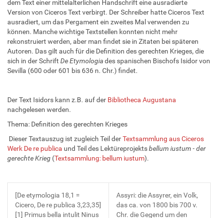
dem Text einer mittelalterlichen Handschrift eine ausradierte
Version von Ciceros Text verbirgt. Der Schreiber hatte Ciceros Text
ausradiert, um das Pergament ein zweites Mal verwenden zu
können. Manche wichtige Textstellen konnten nicht mehr
rekonstruiert werden, aber man findet sie in Zitaten bei späteren
Autoren. Das gilt auch für die Definition des gerechten Krieges, die
sich in der Schrift
De Etymologia
des spanischen Bischofs Isidor von
Sevilla (600 oder 601 bis 636 n. Chr.) findet.
Der Text Isidors kann z.B. auf der
Bibliotheca Augustana
nachgelesen werden.
Thema: Definition des gerechten Krieges
Dieser Textauszug ist zugleich Teil der
Textsammlung aus Ciceros
Werk De re publica
und Teil des Lektüreprojekts
bellum iustum - der
gerechte Krieg
(
Textsammlung: bellum iustum
).
[De etymologia 18,1 =
Assyri: die Assyrer, ein Volk,
Cicero, De re publica 3,23,35]
das ca. von 1800 bis 700 v.
[1] Primus bella intulit Ninus
Chr. die Gegend um den