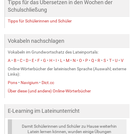
Tipps für das Übersetzen in den Wochen der
Schulschließung
Tipps für Schülerinnen und Schüler
Vokabeln nachschlagen
Vokabeln im Grundwortschatz des Lateinportals:
A
•
B
•
C
•
D
•
E
•
F
•
G
•
H
•
I
•
L
•
M
•
N
•
O
•
P
•
Q
•
R
•
S
•
T
•
U
•
V
Online-Wörterbücher der lateinischen Sprache (Auswahl; externe
Links):
Pons
•
Navigium
•
Dict.cc
Über diese (und andere) Online-Wörterbücher
E-Learning im Lateinunterricht
Damit Schülerinnen und Schüler zu Hause weiterhin
Latein lernen können, wurden einige Übungen