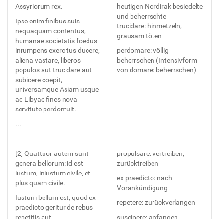
Assyriorum rex.
heutigen Nordirak besiedelte
und beherrschte
Ipse enim finibus suis
trucidare: hinmetzeln,
nequaquam contentus,
grausam töten
humanae societatis foedus
inrumpens exercitus ducere,
perdomare: völlig
aliena vastare, liberos
beherrschen (Intensivform
populos aut trucidare aut
von domare: beherrschen)
subicere coepit,
universamque Asiam usque
ad Libyae fines nova
servitute perdomuit.
...
[2] Quattuor autem sunt
propulsare: vertreiben,
genera bellorum: id est
zurücktreiben
iustum, iniustum civile, et
ex praedicto: nach
plus quam civile.
Vorankündigung
Iustum bellum est, quod ex
repetere: zurückverlangen
praedicto geritur de rebus
repetitis aut
suscipere: anfangen