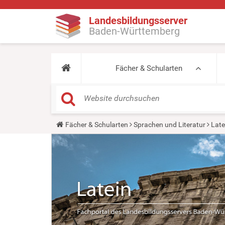
Landesbildungsserver
Baden-Württemberg
Fächer & Schularten
Y
Fächer & Schularten
Sprachen und Literatur
Late
o
u
a
r
e
h
e
r
e
: