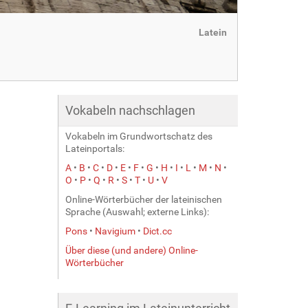
Latein
Vokabeln nachschlagen
Vokabeln im Grundwortschatz des
Lateinportals:
A
•
B
•
C
•
D
•
E
•
F
•
G
•
H
•
I
•
L
•
M
•
N
•
O
•
P
•
Q
•
R
•
S
•
T
•
U
•
V
Online-Wörterbücher der lateinischen
Sprache (Auswahl; externe Links):
Pons
•
Navigium
•
Dict.cc
Über diese (und andere) Online-
Wörterbücher