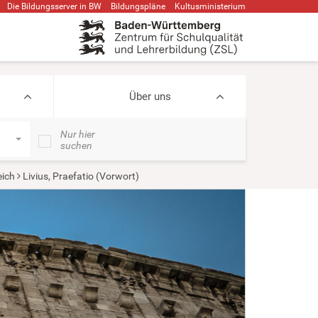
Die Bildungsserver in BW
Bildungspläne
Kultusministerium
Über uns
Nur hier
suchen
eich
Livius, Praefatio (Vorwort)