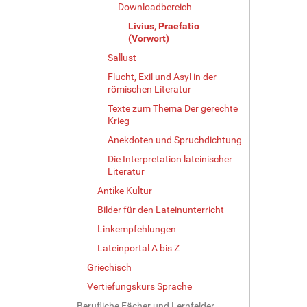
Downloadbereich
Livius, Praefatio
(Vorwort)
Sallust
Flucht, Exil und Asyl in der
römischen Literatur
Texte zum Thema Der gerechte
Krieg
Anekdoten und Spruchdichtung
Die Interpretation lateinischer
Literatur
Antike Kultur
Bilder für den Lateinunterricht
Linkempfehlungen
Lateinportal A bis Z
Griechisch
Vertiefungskurs Sprache
Berufliche Fächer und Lernfelder