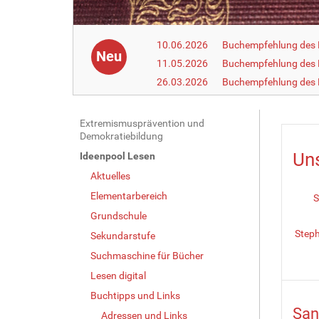
10.06.2026
Buchempfehlung des 
Neu
11.05.2026
Buchempfehlung des 
26.03.2026
Buchempfehlung des
N
Extremismusprävention und
Demokratiebildung
a
Un
Ideenpool Lesen
v
Aktuelles
i
g
Elementarbereich
S
a
Grundschule
t
Steph
Sekundarstufe
i
Suchmaschine für Bücher
o
Lesen digital
n
Buchtipps und Links
San
Adressen und Links