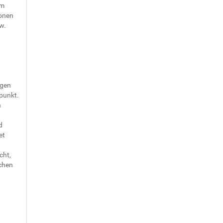
im
ionen
w.
ngen
punkt.
n
d
et
cht,
lchen