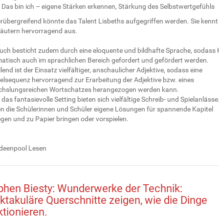
Das bin ich – eigene Stärken erkennen, Stärkung des Selbstwertgefühls
rübergreifend könnte das Talent Lisbeths aufgegriffen werden. Sie kennt
räutern hervorragend aus.
uch besticht zudem durch eine eloquente und bildhafte Sprache, sodass 
atisch auch im sprachlichen Bereich gefordert und gefördert werden.
lend ist der Einsatz vielfältiger, anschaulicher Adjektive, sodass eine
ielsequenz hervorragend zur Erarbeitung der Adjektive bzw. eines
hslungsreichen Wortschatzes herangezogen werden kann.
das fantasievolle Setting bieten sich vielfältige Schreib- und Spielanlässe
n die Schülerinnen und Schüler eigene Lösungen für spannende Kapitel
egen und zu Papier bringen oder vorspielen.
Ideenpool Lesen
phen Biesty: Wunderwerke der Technik:
ktakuläre Querschnitte zeigen, wie die Dinge
ktionieren.