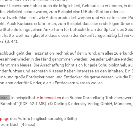
eser / Leserinnen haben auch die Möglichkeit, Gebäude zu erkunden, in d
lbst vielleicht schon waren, zum Beispiel eine U-Bahn-Station oder ein
kraftwerk. Man lernt, wie Autos produziert werden und wie es in einem P
eht. Auch Kurioses erfährt man, zum Beispiel, dass der erste Eigentümer 
e State Buildings „einen Ankerturm für Luftschiffe an der Spitze“ des Ge
t hatte, weil man glaubte, dass diese in der Zukunft „regelmäßig […] verk
“ (S. 44).
achbuch geht der Faszination Technik auf den Grund, um alles zu erkund
es immer wieder in die Hand genommen werden. Bei jeder Lektüre entdec
fährt man Neues. Die Anschaffung lohnt sich für jede Schulbibliothek, a
r der fünften und sechsten Klassen haben Interesse an den Inhalten. Ein
eine und große Entdeckerinnen und Entdecker, die gerne wissen, wie die D
onieren oder für Kinder, die zu Entdeckern werden wollen.
licke
in beispielhafte
Innenseiten
des Buchs: Darstellung "Kohlebergwerk
U-Bahnhof" (PDF: 62.1 MB) (© Dorling Kindersley Verlag GmbH, München,
.
page
des Autors (englischsprachige Seite)
r
zum Buch (46 sec)