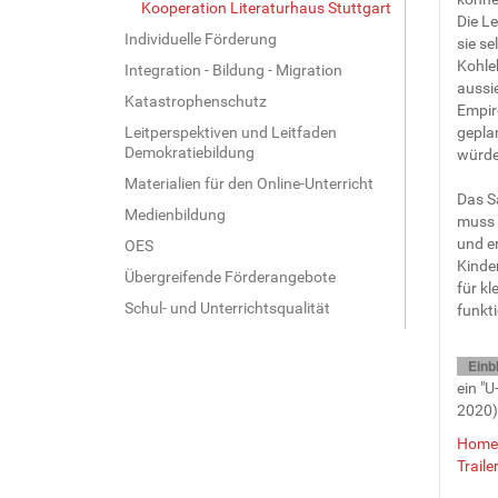
Kooperation Literaturhaus Stuttgart
Die L
Individuelle Förderung
sie se
Kohle
Integration - Bildung - Migration
aussi
Katastrophenschutz
Empir
Leitperspektiven und Leitfaden
geplan
Demokratiebildung
würden
Materialien für den Online-Unterricht
Das S
Medienbildung
muss 
und er
OES
Kinde
Übergreifende Förderangebote
für kl
Schul- und Unterrichtsqualität
funkti
Einb
ein "
2020)
Home
Traile