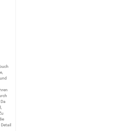
hbuch
e,
 und
ahren
durch
. Da
,
Zu
die
 Detail