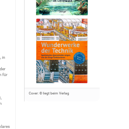
 in
der
h für
Cover: © liegt beim Verlag
,
n
klares