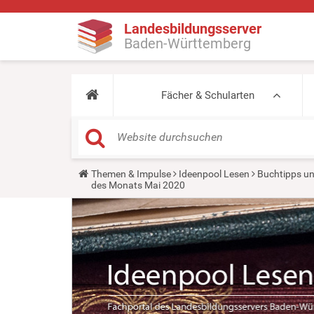
Landesbildungsserver
Baden-Württemberg
Fächer & Schularten
Y
Themen & Impulse
Ideenpool Lesen
Buchtipps un
o
des Monats Mai 2020
u
a
r
e
h
e
r
e
: