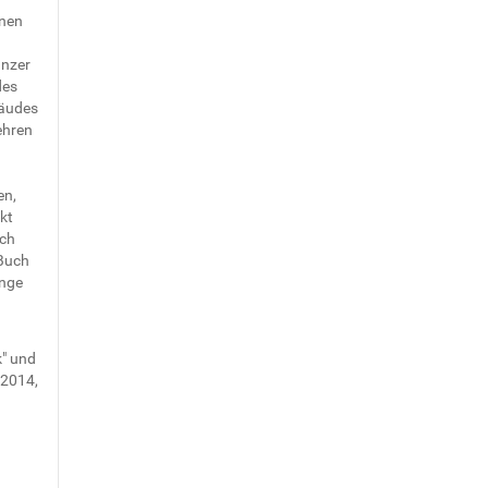
enen
anzer
des
bäudes
ehren
en,
kt
uch
 Buch
inge
" und
 2014,