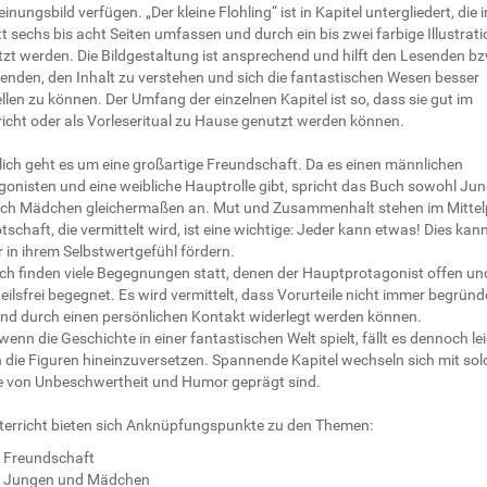
inungsbild verfügen. „Der kleine Flohling“ ist in Kapitel untergliedert, die 
t sechs bis acht Seiten umfassen und durch ein bis zwei farbige Illustrat
tzt werden. Die Bildgestaltung ist ansprechend und hilft den Lesenden bz
enden, den Inhalt zu verstehen und sich die fantastischen Wesen besser
llen zu können. Der Umfang der einzelnen Kapitel ist so, dass sie gut im
richt oder als Vorleseritual zu Hause genutzt werden können.
tlich geht es um eine großartige Freundschaft. Da es einen männlichen
gonisten und eine weibliche Hauptrolle gibt, spricht das Buch sowohl Ju
uch Mädchen gleichermaßen an. Mut und Zusammenhalt stehen im Mittel
tschaft, die vermittelt wird, ist eine wichtige: Jeder kann etwas! Dies kan
 in ihrem Selbstwertgefühl fördern.
ch finden viele Begegnungen statt, denen der Hauptprotagonist offen un
eilsfrei begegnet. Es wird vermittelt, dass Vorurteile nicht immer begründ
und durch einen persönlichen Kontakt widerlegt werden können.
enn die Geschichte in einer fantastischen Welt spielt, fällt es dennoch lei
n die Figuren hineinzuversetzen. Spannende Kapitel wechseln sich mit so
ie von Unbeschwertheit und Humor geprägt sind.
terricht bieten sich Anknüpfungspunkte zu den Themen:
Freundschaft
Jungen und Mädchen