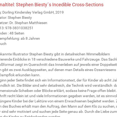
inaltitel: Stephen Biesty´s Incedible Cross-Sections
g: Dorling Kindersley Verlag GmbH, 2019
rator: Stephen Biesty
etzer: Dr. Stephan Matthiesen
13: 978-3831038251
den : 48 Seiten
sempfehlung: ab 8 Jahren
buch
kannte Illustrator Stephen Biesty gibt in detailreichen Wimmelbildern
nierende Einblicke in 18 verschiedene Bauwerke und Fahrzeuge. Das Sac
ßformat zeigt im Querschnitt das Innenleben auf jeweils einer Doppelseit
 gibt es zwei Ausklappseiten, auf denen man Details eines Ozeanriesens
 Dampflok erkunden kann.
inn jeder Seite findet sich ein Informationstext, der für Kinder ab acht J
ndlich ist. Die Bilder sind sehr detailreich, die Technik wird verständlich 
mensionale Scheiben oder Blöcke erklärt, sodass keine Frage offen bleibt
hrift recht klein ist und viele Informationen gegeben werden, ist es sinnvoll
jüngere Kinder bei der Lektüre von einem Erwachsenen begleitet werden. 
n des Buches erhält man den Auftrag, den Mann auf dem Klo zu suchen, 
 sind sehr motiviert und suchen jede Seite genau ab. Durch die Liebe zum
n die Kinder zu Entdeckenden werden.