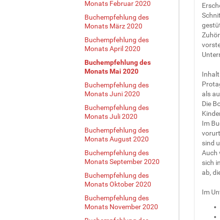
Monats Februar 2020
Ersche
Schnit
Buchempfehlung des
gestü
Monats März 2020
Zuhör
Buchempfehlung des
vorste
Monats April 2020
Unter
Buchempfehlung des
Monats Mai 2020
Inhal
Prota
Buchempfehlung des
Monats Juni 2020
als a
Die Bo
Buchempfehlung des
Kinder
Monats Juli 2020
Im Bu
Buchempfehlung des
vorurt
Monats August 2020
sind 
Buchempfehlung des
Auch w
Monats September 2020
sich i
ab, d
Buchempfehlung des
Monats Oktober 2020
Im Un
Buchempfehlung des
Monats November 2020