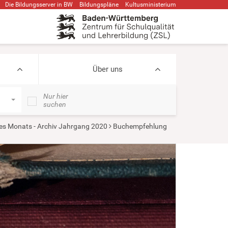
Die Bildungsserver in BW
Bildungspläne
Kultusministerium
Über uns
Nur hier
suchen
s Monats - Archiv Jahrgang 2020
Buchempfehlung