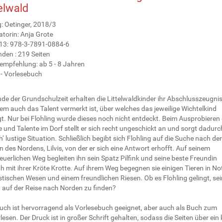
telwald
: Oetinger, 2018/3
ratorin: Anja Grote
13: 978-3-7891-0884-6
den : 219 Seiten
sempfehlung: ab 5 - 8 Jahren
 - Vorlesebuch
e der Grundschulzeit erhalten die Littelwaldkinder ihr Abschlusszeugnis,
m auch das Talent vermerkt ist, über welches das jeweilige Wichtelkind
t. Nur bei Flohling wurde dieses noch nicht entdeckt. Beim Ausprobieren 
 und Talente im Dorf stellt er sich recht ungeschickt an und sorgt dadurc
 lustige Situation. Schließlich begibt sich Flohling auf die Suche nach der
 des Nordens, Lilvis, von der er sich eine Antwort erhofft. Auf seinem
uerlichen Weg begleiten ihn sein Spatz Pilfink und seine beste Freundin
h mit ihrer Kröte Krotte. Auf ihrem Weg begegnen sie einigen Tieren in Not
tischen Wesen und einem freundlichen Riesen. Ob es Flohling gelingt, sei
t auf der Reise nach Norden zu finden?
uch ist hervorragend als Vorlesebuch geeignet, aber auch als Buch zum
lesen. Der Druck ist in großer Schrift gehalten, sodass die Seiten über ein 