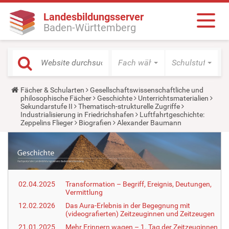
Landesbildungsserver
Baden-Württemberg
Fach wählen
Schulstufe wäh
Y
Fächer & Schularten
Gesellschaftswissenschaftliche und
o
philosophische Fächer
Geschichte
Unterrichtsmaterialien
u
Sekundarstufe II
Thematisch-strukturelle Zugriffe
a
Industrialisierung in Friedrichshafen
Luftfahrtgeschichte:
r
Zeppelins Flieger
Biografien
Alexander Baumann
e
h
e
r
e
:
02.04.2025
Transformation – Begriff, Ereignis, Deutungen,
Vermittlung
12.02.2026
Das Aura-Erlebnis in der Begegnung mit
(videografierten) Zeitzeuginnen und Zeitzeugen
21.01.2025
Mehr Erinnern wagen – 1. Tag der Zeitzeuginnen