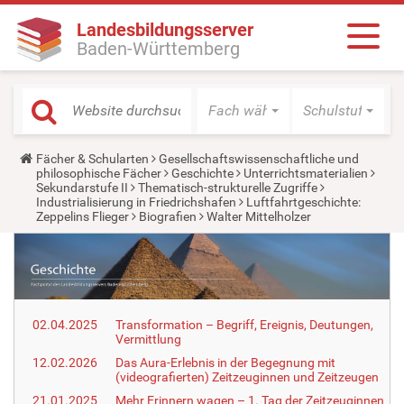
Landesbildungsserver
Baden-Württemberg
Fach wählen
Schulstufe wäh
Y
Fächer & Schularten
Gesellschaftswissenschaftliche und
o
philosophische Fächer
Geschichte
Unterrichtsmaterialien
u
Sekundarstufe II
Thematisch-strukturelle Zugriffe
a
Industrialisierung in Friedrichshafen
Luftfahrtgeschichte:
r
Zeppelins Flieger
Biografien
Walter Mittelholzer
e
h
e
r
e
:
02.04.2025
Transformation – Begriff, Ereignis, Deutungen,
Vermittlung
12.02.2026
Das Aura-Erlebnis in der Begegnung mit
(videografierten) Zeitzeuginnen und Zeitzeugen
21.01.2025
Mehr Erinnern wagen – 1. Tag der Zeitzeuginnen