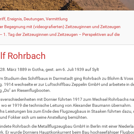
iff, Ereignis, Deutungen, Vermittlung
der Begegnung mit (videografierten) Zeitzeuginnen und Zeitzeugen
 1. Tag der Zeitzeuginnen und Zeitzeugen – Perspektiven auf die
lf Rohrbach
28. März 1889 in Gotha, gest. am 6. Juli 1939 auf Sylt
m Studium des Schiffbaus in Darmstadt ging Rohrbach zu Blohm & Voss
 1914 wechselte er zur Luftschiffbau Zeppelin GmbH und arbeitete in d
g „Do“ an Riesenflugbooten.
sverschiedenheiten mit Dornier führten 1917 zum Wechsel Rohrbachs n
 wo er 1919 die technische Leitung von Alexander Baumann übernahm.
s Leistungen bis zum Ende des Flugzeugbaus in Staaken führten dazu,
und Fokker sich um seine Anstellung bemühten.
ndete Rohrbach die Metallflugzeugbau GmbH in Berlin mit einer Niederla
k. Er wurde Dorniers Hauptkonkurrent beim Bau hochseefähiger Flugbo