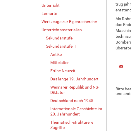
trug jah
Unterricht
entstand
Lernorte
Als Rohr
Werkzeuge zur Eigenrecherche
das Ende
Unterrichtsmaterialien
Maschin
technisc
Sekundarstufe I
Bombers 
Sekundarstufe II
überarbe
Antike
Mittelalter
Frühe Neuzeit
Das lange 19. Jahrhundert
Weimarer Republik und NS-
Bitte be
Diktatur
und ande
Deutschland nach 1945
Internationale Geschichte im
20. Jahrhundert
Thematisch-strukturelle
Zugriffe