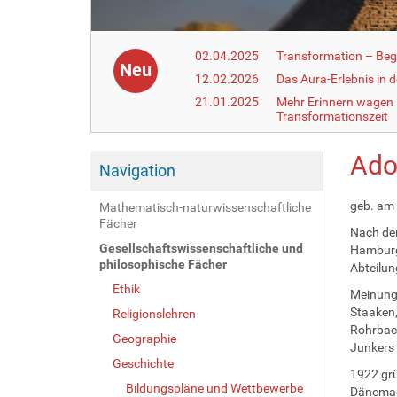
02.04.2025
Transformation – Begr
Neu
12.02.2026
Das Aura-Erlebnis in 
21.01.2025
Mehr Erinnern wagen –
Transformationszeit
Ado
Navigation
geb. am 
Mathematisch-naturwissenschaftliche
Fächer
Nach de
Gesellschaftswissenschaftliche und
Hamburg.
philosophische Fächer
Abteilun
Ethik
Meinung
Staaken,
Religionslehren
Rohrbach
Geographie
Junkers 
Geschichte
1922 grü
Bildungspläne und Wettbewerbe
Dänemar