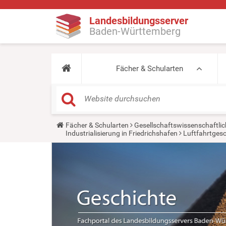
Landesbildungsserver
Baden-Württemberg
Fächer & Schularten
Y
Fächer & Schularten
Gesellschaftswissenschaftlic
o
Industrialisierung in Friedrichshafen
Luftfahrtgesc
u
a
r
e
h
e
r
e
: