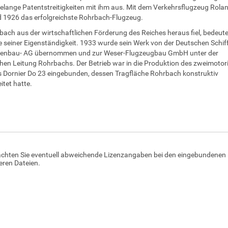
relange Patentstreitigkeiten mit ihm aus. Mit dem Verkehrsflugzeug Rola
 1926 das erfolgreichste Rohrbach-Flugzeug.
bach aus der wirtschaftlichen Förderung des Reiches heraus fiel, bedeute
 seiner Eigenständigkeit. 1933 wurde sein Werk von der Deutschen Schif
enbau- AG übernommen und zur Weser-Flugzeugbau GmbH unter der
hen Leitung Rohrbachs. Der Betrieb war in die Produktion des zweimotor
Dornier Do 23 eingebunden, dessen Tragfläche Rohrbach konstruktiv
itet hatte.
achten Sie eventuell abweichende Lizenzangaben bei den eingebundenen 
ren Dateien.