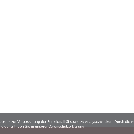
Cookies zur Verbesserung der Funktionalität sowie zu Analysezwecken. Durch die
meidung finden Sie in unserer
Datenschutzerklärung
.