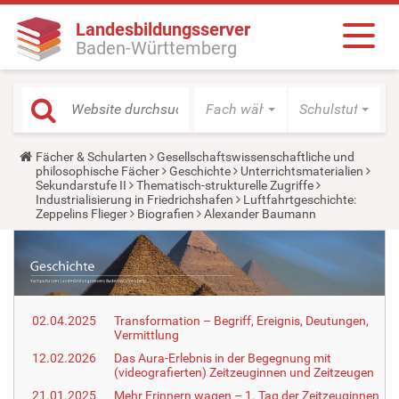
Landesbildungsserver
Baden-Württemberg
Fach wählen
Schulstufe wäh
Y
Fächer & Schularten
Gesellschaftswissenschaftliche und
o
philosophische Fächer
Geschichte
Unterrichtsmaterialien
u
Sekundarstufe II
Thematisch-strukturelle Zugriffe
a
Industrialisierung in Friedrichshafen
Luftfahrtgeschichte:
r
Zeppelins Flieger
Biografien
Alexander Baumann
e
h
e
r
e
:
02.04.2025
Transformation – Begriff, Ereignis, Deutungen,
Vermittlung
12.02.2026
Das Aura-Erlebnis in der Begegnung mit
(videografierten) Zeitzeuginnen und Zeitzeugen
21.01.2025
Mehr Erinnern wagen – 1. Tag der Zeitzeuginnen