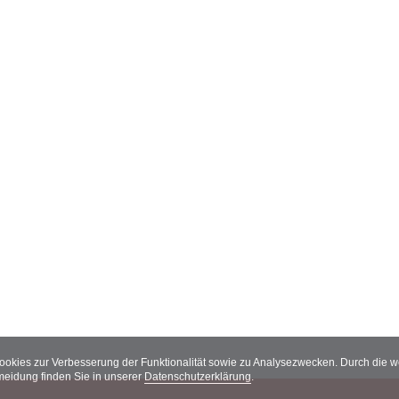
Cookies zur Verbesserung der Funktionalität sowie zu Analysezwecken. Durch die
meidung finden Sie in unserer
Datenschutzerklärung
.