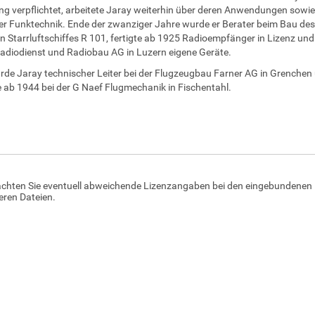
g verpflichtet, arbeitete Jaray weiterhin über deren Anwendungen sowi
er Funktechnik. Ende der zwanziger Jahre wurde er Berater beim Bau des
en Starrluftschiffes R 101, fertigte ab 1925 Radioempfänger in Lizenz un
Radiodienst und Radiobau AG in Luzern eigene Geräte.
de Jaray technischer Leiter bei der Flugzeugbau Farner AG in Grenchen
e ab 1944 bei der G Naef Flugmechanik in Fischentahl.
achten Sie eventuell abweichende Lizenzangaben bei den eingebundenen 
ren Dateien.