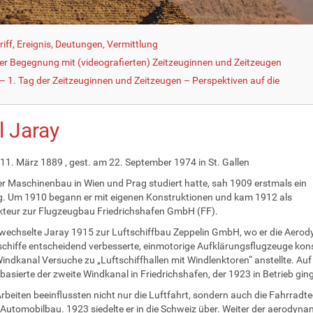
iff, Ereignis, Deutungen, Vermittlung
der Begegnung mit (videografierten) Zeitzeuginnen und Zeitzeugen
 1. Tag der Zeitzeuginnen und Zeitzeugen – Perspektiven auf die
l Jaray
11. März 1889 , gest. am 22. September 1974 in St. Gallen
er Maschinenbau in Wien und Prag studiert hatte, sah 1909 erstmals ein
. Um 1910 begann er mit eigenen Konstruktionen und kam 1912 als
teur zur Flugzeugbau Friedrichshafen GmbH (FF).
echselte Jaray 1915 zur Luftschiffbau Zeppelin GmbH, wo er die Aero
schiffe entscheidend verbesserte, einmotorige Aufklärungsflugzeuge kons
indkanal Versuche zu „Luftschiffhallen mit Windlenktoren“ anstellte. Au
basierte der zweite Windkanal in Friedrichshafen, der 1923 in Betrieb ging
rbeiten beeinflussten nicht nur die Luftfahrt, sondern auch die Fahrradt
Automobilbau. 1923 siedelte er in die Schweiz über. Weiter der aerodyn