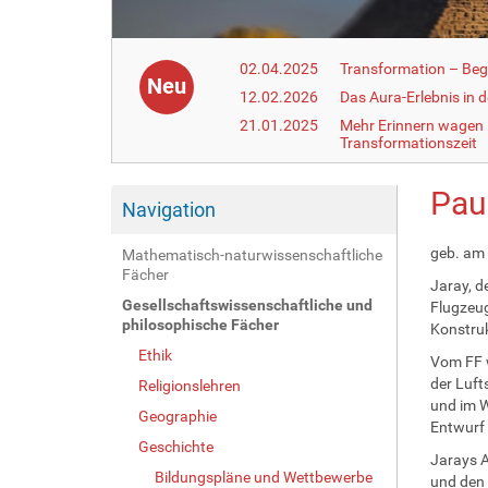
02.04.2025
Transformation – Begr
Neu
12.02.2026
Das Aura-Erlebnis in 
21.01.2025
Mehr Erinnern wagen –
Transformationszeit
Pau
Navigation
geb. am 
Mathematisch-naturwissenschaftliche
Fächer
Jaray, d
Gesellschaftswissenschaftliche und
Flugzeug
philosophische Fächer
Konstruk
Ethik
Vom FF w
der Luft
Religionslehren
und im W
Geographie
Entwurf 
Geschichte
Jarays A
Bildungspläne und Wettbewerbe
und den 