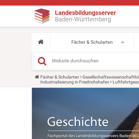
Landesbildungsserver
Baden-Württemberg
Fächer & Schularten
Y
Fächer & Schularten
Gesellschaftswissenschaftlic
o
Industrialisierung in Friedrichshafen
Luftfahrtgesc
u
a
r
e
h
e
r
e
: