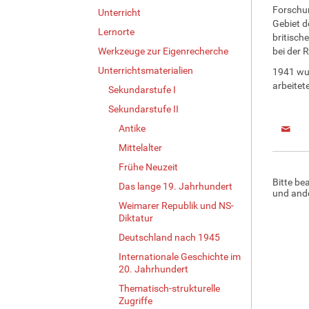
Forschun
Unterricht
Gebiet d
Lernorte
britisch
Werkzeuge zur Eigenrecherche
bei der 
Unterrichtsmaterialien
1941 wur
arbeitet
Sekundarstufe I
Sekundarstufe II
Antike
Mittelalter
Frühe Neuzeit
Bitte be
Das lange 19. Jahrhundert
und ande
Weimarer Republik und NS-
Diktatur
Deutschland nach 1945
Internationale Geschichte im
20. Jahrhundert
Thematisch-strukturelle
Zugriffe