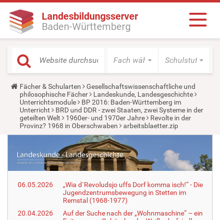
Landesbildungsserver
Baden-Württemberg
Fach wählen
Schulstufe wäh
Y
Fächer & Schularten
Gesellschaftswissenschaftliche und
o
philosophische Fächer
Landeskunde, Landesgeschichte
u
Unterrichtsmodule
BP 2016: Baden-Württemberg im
a
Unterricht
BRD und DDR - zwei Staaten, zwei Systeme in der
r
geteilten Welt
1960er- und 1970er Jahre
Revolte in der
e
Provinz? 1968 in Oberschwaben
arbeitsblaetter.zip
h
e
r
e
:
06.05.2026
„Wia d´Revoludsjo uffs Dorf komma isch!“ - Die
Jugendzentrumsbewegung in Stetten im
Remstal (1968-1977)
20.04.2026
Auf der Suche nach der „Wohnmaschine“ – ein