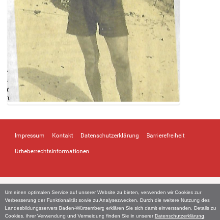
Z
e
i
Impressum
Kontakt
Datenschutzerklärung
Barrierefreiheit
g
e
Urheberrechtsinformationen
B
i
l
d
Um einen optimalen Service auf unserer Website zu bieten, verwenden wir Cookies zur
i
Verbesserung der Funktionalität sowie zu Analysezwecken. Durch die weitere Nutzung des
n
Landesbildungsservers Baden-Württemberg erklären Sie sich damit einverstanden. Details zu
Cookies, ihrer Verwendung und Vermeidung finden Sie in unserer
Datenschutzerklärung
.
v