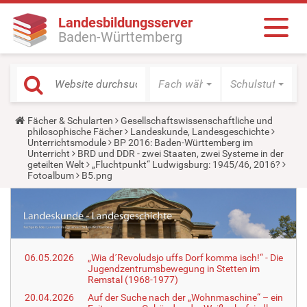
Landesbildungsserver
Baden-Württemberg
Fach wählen
Schulstufe wäh
Y
Fächer & Schularten
Gesellschaftswissenschaftliche und
o
philosophische Fächer
Landeskunde, Landesgeschichte
u
Unterrichtsmodule
BP 2016: Baden-Württemberg im
a
Unterricht
BRD und DDR - zwei Staaten, zwei Systeme in der
r
geteilten Welt
„Fluchtpunkt“ Ludwigsburg: 1945/46, 2016?
e
Fotoalbum
B5.png
h
e
r
e
:
06.05.2026
„Wia d´Revoludsjo uffs Dorf komma isch!“ - Die
Jugendzentrumsbewegung in Stetten im
Remstal (1968-1977)
20.04.2026
Auf der Suche nach der „Wohnmaschine“ – ein