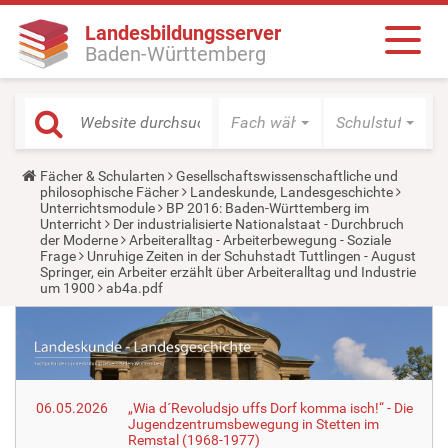
Landesbildungsserver
Baden-Württemberg
Fach wählen
Schulstufe wäh
Y
Fächer & Schularten
Gesellschaftswissenschaftliche und
o
philosophische Fächer
Landeskunde, Landesgeschichte
u
Unterrichtsmodule
BP 2016: Baden-Württemberg im
a
Unterricht
Der industrialisierte Nationalstaat - Durchbruch
r
der Moderne
Arbeiteralltag - Arbeiterbewegung - Soziale
e
Frage
Unruhige Zeiten in der Schuhstadt Tuttlingen - August
h
Springer, ein Arbeiter erzählt über Arbeiteralltag und Industrie
e
um 1900
ab4a.pdf
r
e
:
06.05.2026
„Wia d´Revoludsjo uffs Dorf komma isch!“ - Die
Jugendzentrumsbewegung in Stetten im
Remstal (1968-1977)