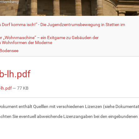
fs Dorf komma isch!“ - Die Jugendzentrumsbewegung in Stetten im
er „Wohnmaschine“ – ein Exitgame zu Gebäuden der
ls Wohnformen der Moderne
 Bodensee
b-lh.pdf
lh.pdf
— 77 KB
Dokument enthält Quelllen mit verschiedenen Lizenzen (siehe Dokumentati
achten Sie eventuell abweichende Lizenzangaben bei den eingebundenen 