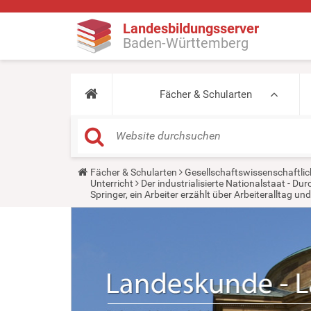
Landesbildungsserver
Baden-Württemberg
Fächer & Schularten
Y
Fächer & Schularten
Gesellschaftswissenschaftlic
o
Unterricht
Der industrialisierte Nationalstaat - D
u
Springer, ein Arbeiter erzählt über Arbeiteralltag u
a
r
e
h
e
r
e
: