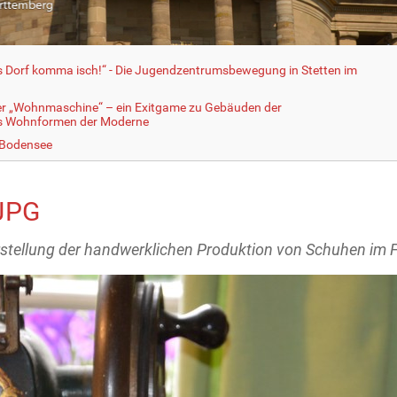
fs Dorf komma isch!“ - Die Jugendzentrumsbewegung in Stetten im
er „Wohnmaschine“ – ein Exitgame zu Gebäuden der
ls Wohnformen der Moderne
 Bodensee
JPG
stellung der handwerklichen Produktion von Schuhen im