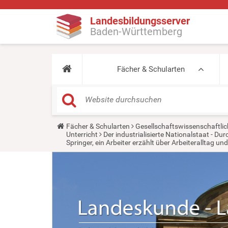
Landesbildungsserver
Baden-Württemberg
Fächer & Schularten
Y
Fächer & Schularten
Gesellschaftswissenschaftlic
o
Unterricht
Der industrialisierte Nationalstaat - D
u
Springer, ein Arbeiter erzählt über Arbeiteralltag u
a
r
e
h
e
r
e
: