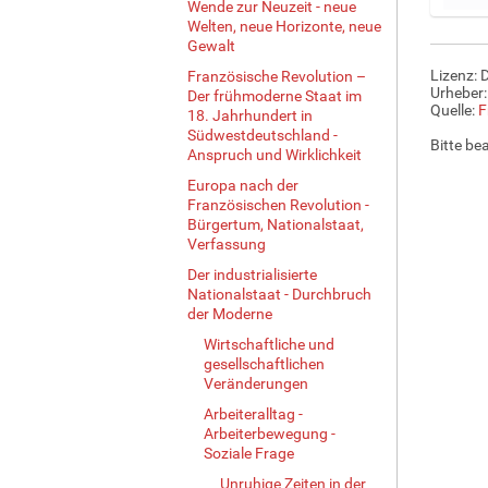
Wende zur Neuzeit - neue
e
Welten, neue Horizonte, neue
B
Gewalt
i
Lizenz: 
Französische Revolution –
l
Urheber
Der frühmoderne Staat im
d
Quelle:
F
18. Jahrhundert in
i
Südwestdeutschland -
Bitte be
n
Anspruch und Wirklichkeit
v
Europa nach der
o
Französischen Revolution -
l
Bürgertum, Nationalstaat,
l
Verfassung
e
Der industrialisierte
r
Nationalstaat - Durchbruch
G
der Moderne
r
Wirtschaftliche und
ö
gesellschaftlichen
ß
Veränderungen
e
Arbeiteralltag -
…
Arbeiterbewegung -
Soziale Frage
Unruhige Zeiten in der