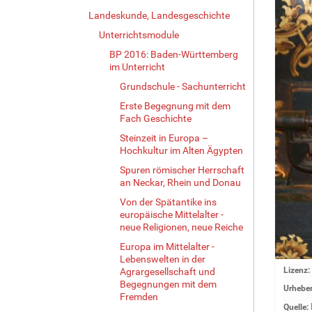
Landeskunde, Landesgeschichte
Unterrichtsmodule
BP 2016: Baden-Württemberg
im Unterricht
Grundschule - Sachunterricht
Erste Begegnung mit dem
Fach Geschichte
Steinzeit in Europa –
Hochkultur im Alten Ägypten
Spuren römischer Herrschaft
an Neckar, Rhein und Donau
Von der Spätantike ins
europäische Mittelalter -
neue Religionen, neue Reiche
Europa im Mittelalter -
Lebenswelten in der
Z
Lizenz:
Agrargesellschaft und
Begegnungen mit dem
e
Urheber
Fremden
i
Quelle:
g