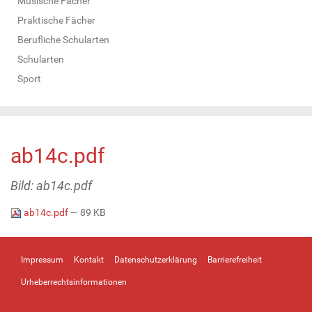
Musische Fächer
Praktische Fächer
Berufliche Schularten
Schularten
Sport
ab14c.pdf
Bild: ab14c.pdf
ab14c.pdf
— 89 KB
Impressum
Kontakt
Datenschutzerklärung
Barrierefreiheit
Urheberrechtsinformationen