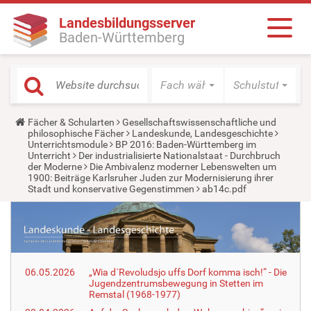
Landesbildungsserver
Baden-Württemberg
Fach wählen
Schulstufe wäh
Y
Fächer & Schularten
Gesellschaftswissenschaftliche und
o
philosophische Fächer
Landeskunde, Landesgeschichte
u
Unterrichtsmodule
BP 2016: Baden-Württemberg im
a
Unterricht
Der industrialisierte Nationalstaat - Durchbruch
r
der Moderne
Die Ambivalenz moderner Lebenswelten um
e
1900: Beiträge Karlsruher Juden zur Modernisierung ihrer
h
Stadt und konservative Gegenstimmen
ab14c.pdf
e
r
e
:
06.05.2026
„Wia d´Revoludsjo uffs Dorf komma isch!“ - Die
Jugendzentrumsbewegung in Stetten im
Remstal (1968-1977)