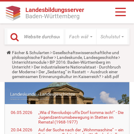
Landesbildungsserver
Baden-Württemberg
Fach wählen
Schulstufe wäh
Y
Fächer & Schularten
Gesellschaftswissenschaftliche und
o
philosophische Fächer
Landeskunde, Landesgeschichte
u
Unterrichtsmodule
BP 2016: Baden-Württemberg im
a
Unterricht
Der industrialisierte Nationalstaat - Durchbruch
r
der Moderne
Der „Sedantag“ in Rastatt – Ausdruck einer
e
gemeinsamen Erinnerungskultur im Kaiserreich?
ab8.pdf
h
e
r
e
:
06.05.2026
„Wia d´Revoludsjo uffs Dorf komma isch!“ - Die
Jugendzentrumsbewegung in Stetten im
Remstal (1968-1977)
20.04.2026
Auf der Suche nach der „Wohnmaschine“ – ein