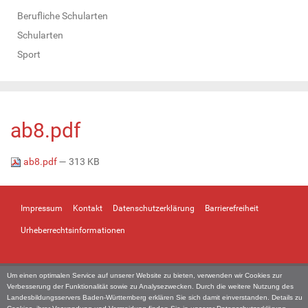
Berufliche Schularten
Schularten
Sport
ab8.pdf
ab8.pdf
— 313 KB
Impressum
Kontakt
Datenschutzerklärung
Barrierefreiheit
Urheberrechtsinformationen
Um einen optimalen Service auf unserer Website zu bieten, verwenden wir Cookies zur
Verbesserung der Funktionalität sowie zu Analysezwecken. Durch die weitere Nutzung des
Landesbildungsservers Baden-Württemberg erklären Sie sich damit einverstanden. Details zu