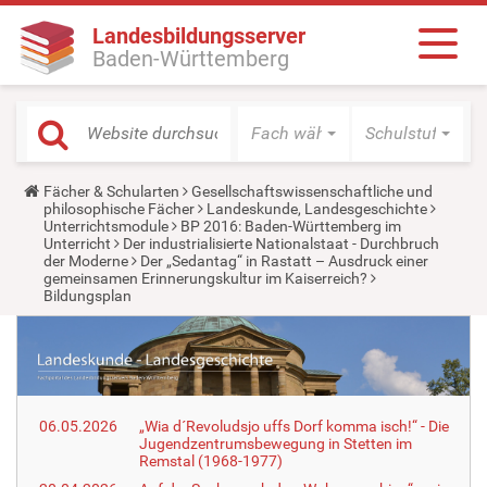
Landesbildungsserver
Baden-Württemberg
Fach wählen
Schulstufe wäh
Y
Fächer & Schularten
Gesellschaftswissenschaftliche und
o
philosophische Fächer
Landeskunde, Landesgeschichte
u
Unterrichtsmodule
BP 2016: Baden-Württemberg im
a
Unterricht
Der industrialisierte Nationalstaat - Durchbruch
r
der Moderne
Der „Sedantag“ in Rastatt – Ausdruck einer
e
gemeinsamen Erinnerungskultur im Kaiserreich?
h
Bildungsplan
e
r
e
:
06.05.2026
„Wia d´Revoludsjo uffs Dorf komma isch!“ - Die
Jugendzentrumsbewegung in Stetten im
Remstal (1968-1977)