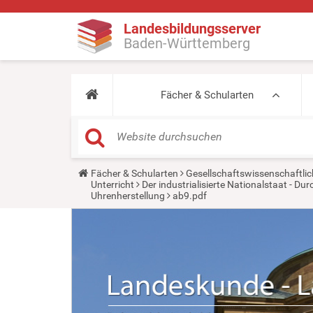
Landesbildungsserver
Baden-Württemberg
Fächer & Schularten
Y
Fächer & Schularten
Gesellschaftswissenschaftlic
o
Unterricht
Der industrialisierte Nationalstaat - D
u
Uhrenherstellung
ab9.pdf
a
r
e
h
e
r
e
: