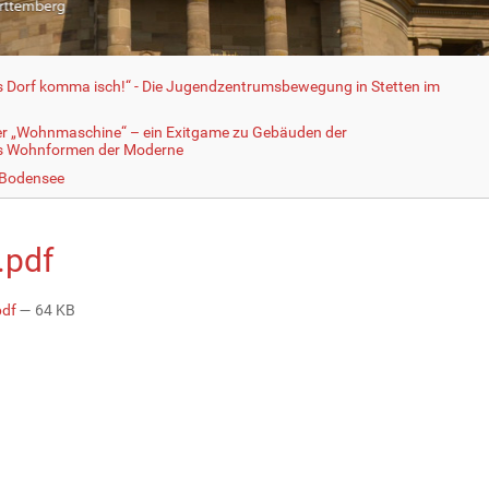
fs Dorf komma isch!“ - Die Jugendzentrumsbewegung in Stetten im
er „Wohnmaschine“ – ein Exitgame zu Gebäuden der
ls Wohnformen der Moderne
 Bodensee
.pdf
pdf
— 64 KB