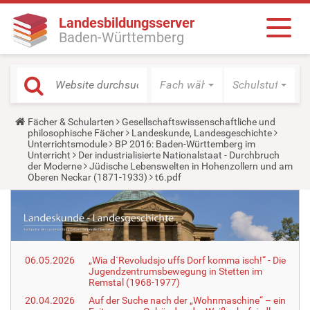
Landesbildungsserver
Baden-Württemberg
Fach wählen
Schulstufe wäh
Y
Fächer & Schularten
Gesellschaftswissenschaftliche und
o
philosophische Fächer
Landeskunde, Landesgeschichte
u
Unterrichtsmodule
BP 2016: Baden-Württemberg im
a
Unterricht
Der industrialisierte Nationalstaat - Durchbruch
r
der Moderne
Jüdische Lebenswelten in Hohenzollern und am
e
Oberen Neckar (1871-1933)
t6.pdf
h
e
r
e
:
06.05.2026
„Wia d´Revoludsjo uffs Dorf komma isch!“ - Die
Jugendzentrumsbewegung in Stetten im
Remstal (1968-1977)
20.04.2026
Auf der Suche nach der „Wohnmaschine“ – ein