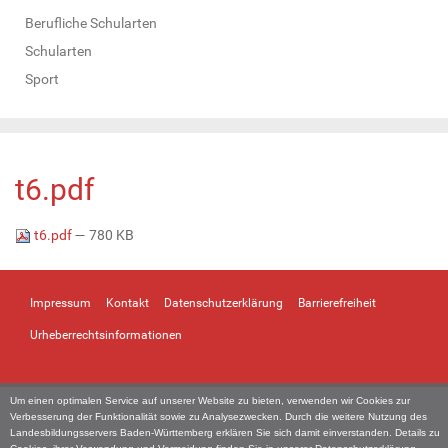
Berufliche Schularten
Schularten
Sport
t6.pdf
t6.pdf
— 780 KB
Impressum
Kontakt
Datenschutzerklärung
Barrierefreiheit
Urheberrechtsinformationen
Um einen optimalen Service auf unserer Website zu bieten, verwenden wir Cookies zur
Verbesserung der Funktionalität sowie zu Analysezwecken. Durch die weitere Nutzung des
Landesbildungsservers Baden-Württemberg erklären Sie sich damit einverstanden. Details zu