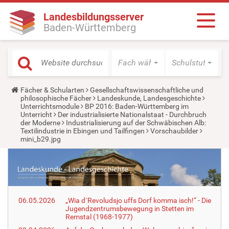
Landesbildungsserver
Baden-Württemberg
Fach wählen
Schulstufe wäh
Y
Fächer & Schularten
Gesellschaftswissenschaftliche und
o
philosophische Fächer
Landeskunde, Landesgeschichte
u
Unterrichtsmodule
BP 2016: Baden-Württemberg im
a
Unterricht
Der industrialisierte Nationalstaat - Durchbruch
r
der Moderne
Industrialisierung auf der Schwäbischen Alb:
e
Textilindustrie in Ebingen und Tailfingen
Vorschaubilder
h
mini_b29.jpg
e
r
e
:
06.05.2026
„Wia d´Revoludsjo uffs Dorf komma isch!“ - Die
Jugendzentrumsbewegung in Stetten im
Remstal (1968-1977)